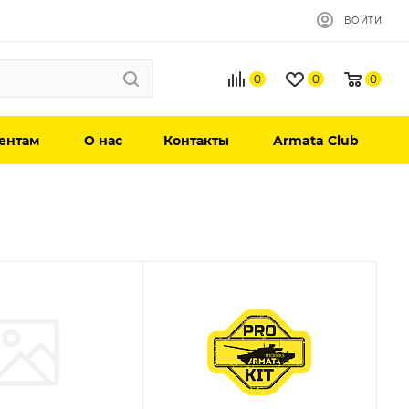
ВОЙТИ
0
0
0
ентам
О нас
Контакты
Armata Club