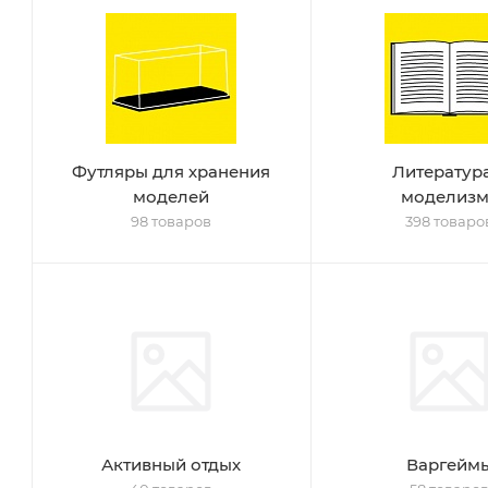
Футляры для хранения
Литератур
моделей
моделизм
98 товаров
398 товаро
Активный отдых
Варгейм