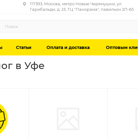
117393, Москва, метро Новые Черемушки, ул.
Гарибальди, д. 23, ТЦ "Панорама", павильон 2П-65.
ы
Статьи
Оплата и доставка
Оптовым кли
ог в Уфе