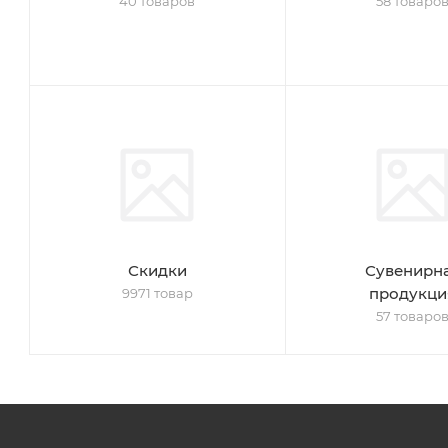
40 товаров
58 товаро
Скидки
Сувенирн
продукци
9971 товар
57 товаро