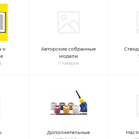
а о
Авторские собранные
Стенд
е
модели
в
7 товаров
ы
Дополнительные
Наст