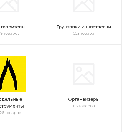
створители
Грунтовки и шпатлевки
59 товаров
223 товара
одельные
Органайзеры
струменты
113 товаров
26 товаров