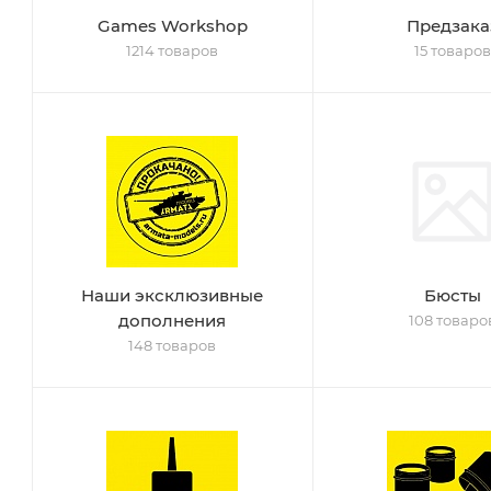
Games Workshop
Предзака
1214 товаров
15 товаров
Наши эксклюзивные
Бюсты
дополнения
108 товаро
148 товаров