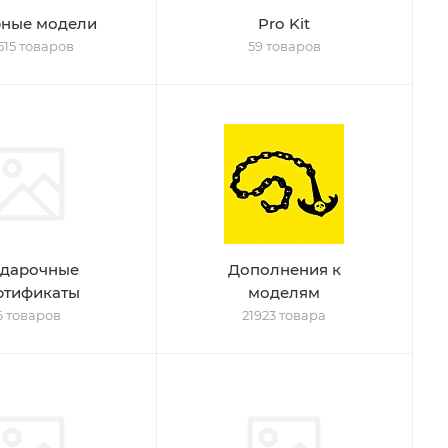
ные модели
Pro Kit
515 товаров
59 товаров
дарочные
Дополнения к
ртификаты
моделям
6 товаров
21923 товара