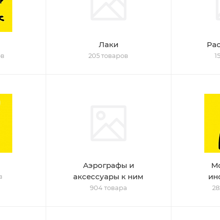
Лаки
Ра
ов
205 товаров
1
Аэрографы и
М
аксессуары к ним
ин
в
904 товара
28