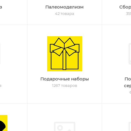
з
Палеомоделизм
Сбор
42 товара
35
Подарочные наборы
По
се
в
1267 товаров