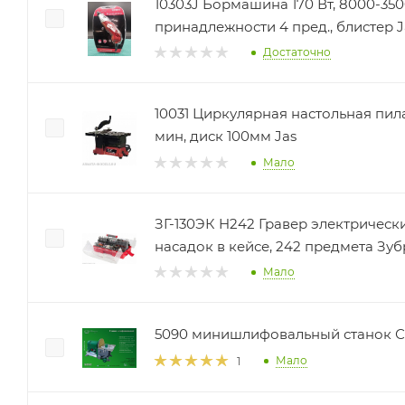
10303J Бормашина 170 Вт, 8000-350
принадлежности 4 пред., блистер J
Достаточно
10031 Циркулярная настольная пила,
мин, диск 100мм Jas
Мало
ЗГ-130ЭК H242 Гравер электрическ
насадок в кейсе, 242 предмета Зуб
Мало
5090 минишлифовальный станок 
Мало
1