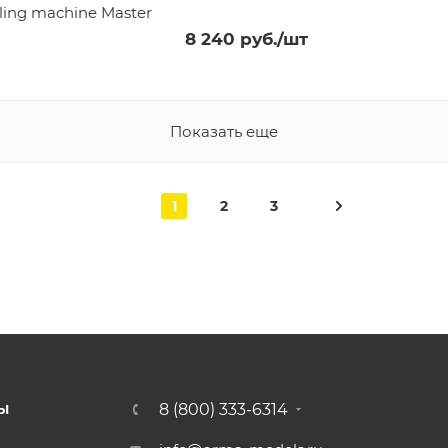
ling machine Master
8 240
руб.
/шт
Показать еще
1
2
3
8 (800) 333-6314
Ы