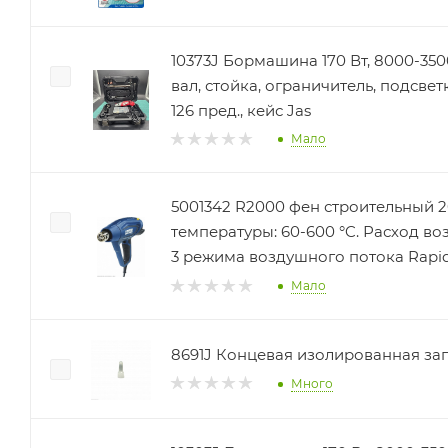
10373J Бормашина 170 Вт, 8000-350
вал, стойка, ограничитель, подсве
126 пред., кейс Jas
Мало
5001342 R2000 фен строительный 2
температуры: 60-600 °C. Расход воз
3 режима воздушного потока Rapi
Мало
8691J Концевая изолированная заг
Много