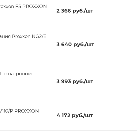
roxxon FS PROXXON
2 366
руб.
/шт
ания Proxxon NG2/E
3 640
руб.
/шт
BF с патроном
3 993
руб.
/шт
W110/Р PROXXON
4 172
руб.
/шт