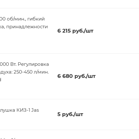
00 об/мин., гибкий
тка, принадлежности
6 215
руб.
/шт
000 Вт. Регулировка
духа: 250-450 л/мин.
6 680
руб.
/шт
d
лушка КИЗ-1 Jas
5
руб.
/шт