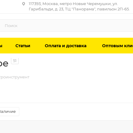
117393, Москва, метро Новые Черемушки, ул.
Гарибальди, д. 23, ТЦ "Панорама", павильон 2П-65.
ы
Статьи
Оплата и доставка
Оптовым кли
фе
51
троинструмент
Наличие