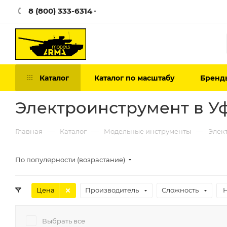
8 (800) 333-6314
Каталог
Каталог по масштабу
Бренд
Электроинструмент в У
—
—
—
Главная
Каталог
Модельные инструменты
Элек
По популярности (возрастание)
Цена
Производитель
Сложность
Выбрать все