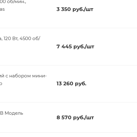
00 об/мин.,
as
3 350
руб.
/шт
 120 Вт, 4500 об/
7 445
руб.
/шт
ий с набором мини-
р
13 260
руб.
СВ Модель
8 570
руб.
/шт