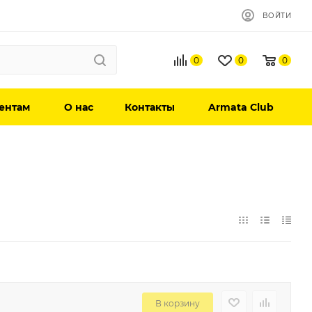
ВОЙТИ
0
0
0
ентам
О нас
Контакты
Armata Club
В корзину