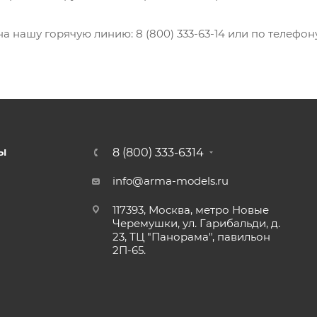
нашу горячую линию: 8 (800) 333-63-14 или по телефону в
8 (800) 333-6314
Ы
info@arma-models.ru
117393, Москва, метро Новые
Черемушки, ул. Гарибальди, д.
23, ТЦ "Панорама", павильон
2П-65.