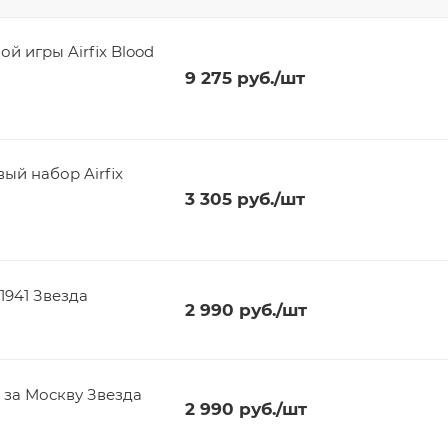
й игры Airfix Blood
9 275
руб.
/шт
ый набор Airfix
3 305
руб.
/шт
1941 Звезда
2 990
руб.
/шт
 за Москву Звезда
2 990
руб.
/шт