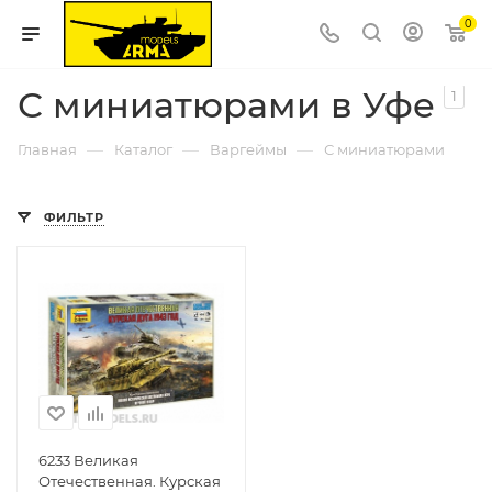
0
С миниатюрами в Уфе
1
—
—
—
Главная
Каталог
Варгеймы
С миниатюрами
ФИЛЬТР
6233 Великая
Отечественная. Курская