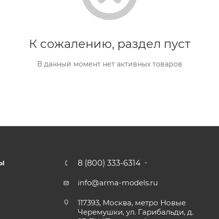
К сожалению, раздел пуст
В данный момент нет активных товаров
8 (800) 333-6314
Ы
info@arma-models.ru
117393, Москва, метро Новые
Черемушки, ул. Гарибальди, д.