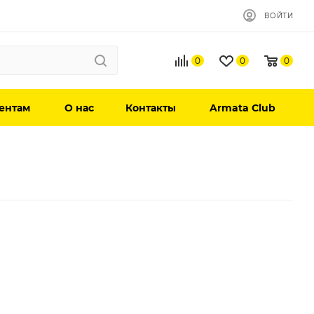
ВОЙТИ
0
0
0
ентам
О нас
Контакты
Armata Club