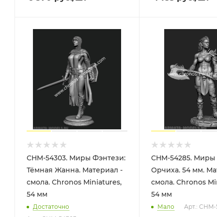
CHM-54303. Миры Фэнтези:
CHM-54285. Миры 
Тёмная Жанна. Материал -
Орчиха. 54 мм. Ма
смола. Chronos Miniatures,
смола. Chronos Min
54 мм
54 мм
Достаточно
Мало
Арт.: CHM