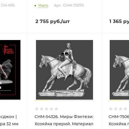
: CM-M10
Мало
Арт.: CHM-75070
2 755
руб.
/шт
1 365
ру
сджон |
CHM-54326. Миры Фэнтези:
CHM-7506
ра 32 мм
Хозяйка прерий. Материал
Хозяйка 