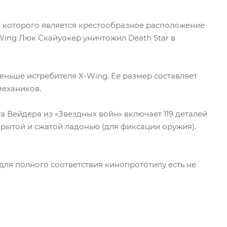
ю которого является крестообразное расположение
-Wing Люк Скайуокер уничтожил Death Star в
меньше истребителя X-Wing. Ее размер составляет
механиков.
 Вейдера из «Звездных войн» включает 119 деталей
скрытой и сжатой ладонью (для фиксации оружия).
для полного соответствия кинопрототипу есть не