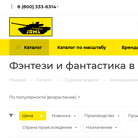
8 (800) 333-6314
Каталог
Каталог по масштабу
Бренд
Фэнтези и фантастика в
—
—
—
Главная
Каталог
Сборные модели
Коллекционн
По популярности (возрастание)
Цена
Новинка
Производство
Про
Страна происхождения
Назначение