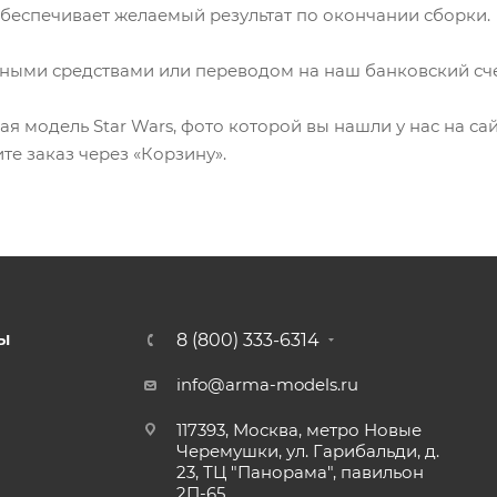
беспечивает желаемый результат по окончании сборки.
ными средствами или переводом на наш банковский счет
 модель Star Wars, фото которой вы нашли у нас на сайт
те заказ через «Корзину».
8 (800) 333-6314
Ы
info@arma-models.ru
117393, Москва, метро Новые
Черемушки, ул. Гарибальди, д.
23, ТЦ "Панорама", павильон
2П-65.