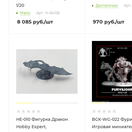
1/20
Достаточно
Арт.
Мало
Арт.: H-64126
8 085
руб.
/шт
970
руб.
/шт
HE-010 Фигурка Дракон
BCK-WG-022 Фури
Hobby Expert,
Игровая миниатю