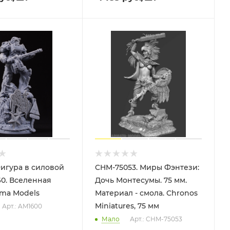
игура в силовой
CHM-75053. Миры Фэнтези:
60. Вселенная
Дочь Монтесумы. 75 мм.
rma Models
Материал - смола. Chronos
Miniatures, 75 мм
Арт.: AM1600
Мало
Арт.: CHM-75053