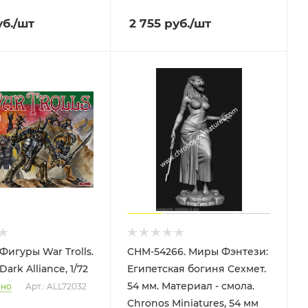
б.
/шт
2 755
руб.
/шт
Фигуры War Trolls.
CHM-54266. Миры Фэнтези:
 Dark Alliance, 1/72
Египетская богиня Сехмет.
54 мм. Материал - смола.
чно
Арт.: ALL72032
Chronos Miniatures, 54 мм