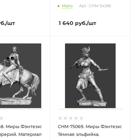
Мало
Арт.: CHM-54266
б.
/шт
1 640
руб.
/шт
8. Миры Фэнтези:
CHM-75069. Миры Фэнтези:
прерий. Материал
Тёмная эльфийка.