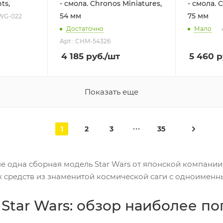
ts,
- смола. Chronos Miniatures,
- смола. 
54 мм
75 мм
-WG-022
Достаточно
Мало
Арт.: CHM-54326
4 185
руб.
/шт
5 460
р
Показать еще
1
2
3
35
е одна сборная модель Star Wars от японской компании
х средств из знаменитой космической саги с одноименн
Star Wars: обзор наиболее п