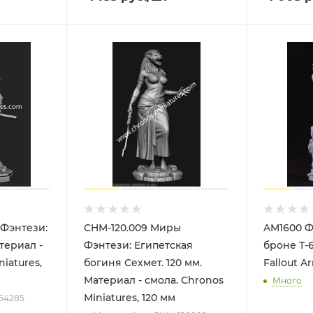
Фэнтези:
CHM-120.009 Миры
AM1600 Ф
териал -
Фэнтези: Египетская
броне Т-
iatures,
богиня Сехмет. 120 мм.
Fallout A
Материал - смола. Chronos
Много
Miniatures, 120 мм
-54285