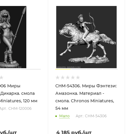
006 Миры
CHM-54306. Миры Фэнтези:
 Дикарка. смола
Амазонка. Материал -
iniatures, 120 мм
смола. Chronos Miniatures,
54 мм
Арт.: CHM-120006
Мало
Арт.: CHM-54306
уб.
/шт
4 185
руб.
/шт