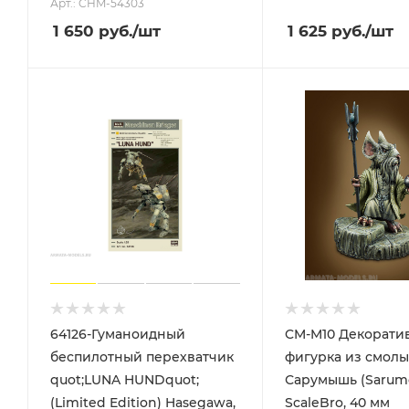
Арт.: CHM-54303
1 650
руб.
/шт
1 625
руб.
/шт
64126-Гуманоидный
CM-M10 Декорати
беспилотный перехватчик
фигурка из смолы
quot;LUNA HUNDquot;
Сарумышь (Sarum
(Limited Edition) Hasegawa,
ScaleBro, 40 мм