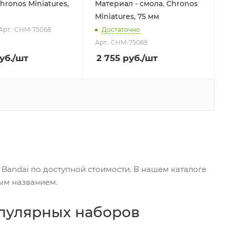
Chronos Miniatures,
Материал - смола. Chronos
Miniatures, 75 мм
Арт.: CHM-75068
Достаточно
Арт.: CHM-75069
уб.
/шт
2 755
руб.
/шт
 Bandai по доступной стоимости. В нашем каталоге
ым названием.
опулярных наборов