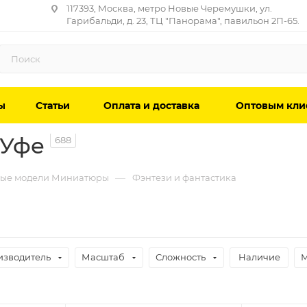
117393, Москва, метро Новые Черемушки, ул.
Гарибальди, д. 23, ТЦ "Панорама", павильон 2П-65.
ы
Статьи
Оплата и доставка
Оптовым кли
 Уфе
688
—
ые модели Миниатюры
Фэнтези и фантастика
изводитель
Масштаб
Сложность
Наличие
М