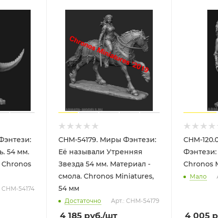
Фэнтези:
CHM-54179. Миры Фэнтези:
CHM-120.
. 54 мм.
Её называли Утренняя
Фэнтези:
 Chronos
Звезда 54 мм. Материал -
Chronos M
смола. Chronos Miniatures,
Мало
54 мм
: CHM-54174
Достаточно
Арт.: CHM-54179
4 185
руб.
/шт
4 005
р