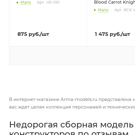
Blood Carrot Knigh
Мало
Арт.: HE-010
Мало
Арт.: BCK
875
руб.
/шт
1 475
руб.
/шт
В интернет-магазине Arma-models.ru представлена н
вас ждет целая коллекция персонажей и технически
Недорогая сборная модель 
конструкторов по отзывам