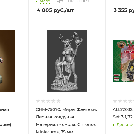
Мало
Арт.: CHM-120009
4 005
руб.
/шт
3 355
ру
вная
CHM-75070. Миры Фэнтези:
ALL72032 
Лесная колдунья.
Set 3 1/72
ouse)
Материал - смола. Chronos
Достато
Miniatures, 75 мм