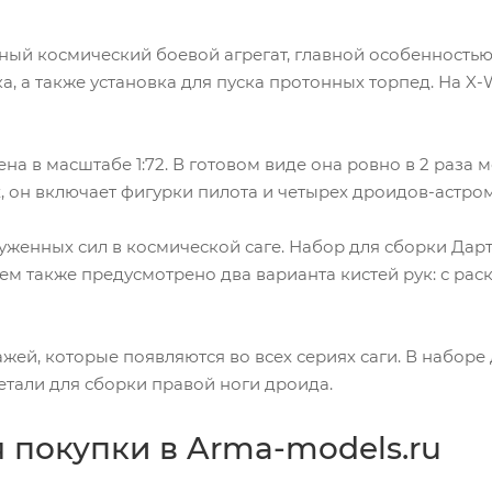
ный космический боевой агрегат, главной особенность
а, а также установка для пуска протонных торпед. На X
на в масштабе 1:72. В готовом виде она ровно в 2 раза 
их, он включает фигурки пилота и четырех дроидов-астро
нных сил в космической саге. Набор для сборки Дарта
нем также предусмотрено два варианта кистей рук: с ра
жей, которые появляются во всех сериях саги. В наборе 
етали для сборки правой ноги дроида.
покупки в Arma-models.ru