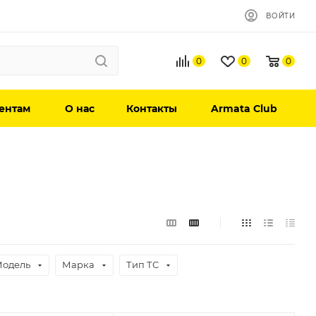
ВОЙТИ
0
0
0
ентам
О нас
Контакты
Armata Club
одель
Марка
Тип ТС