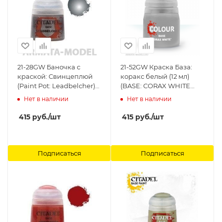
21-28GW Баночка с
21-52GW Краска База:
краской: Свинцеплюй
коракс белый (12 мл)
(Paint Pot: Leadbelcher)
(BASE: CORAX WHITE
Citadel
(12ML) Citadel
Нет в наличии
Нет в наличии
415
руб.
/шт
415
руб.
/шт
Подписаться
Подписаться