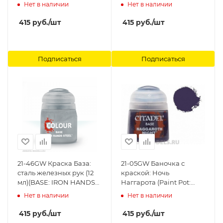
Caliban Green) Citadel
STEEL (12ML)) Citadel
Нет в наличии
Нет в наличии
415
руб.
/шт
415
руб.
/шт
Подписаться
Подписаться
21-46GW Краска База:
21-05GW Баночка с
сталь железных рук (12
краской: Ночь
мл)(BASE: IRON HANDS
Наггарота (Paint Pot:
STEEL (12ML)) Citadel
Naggaroth Night) Citadel
Нет в наличии
Нет в наличии
415
руб.
/шт
415
руб.
/шт