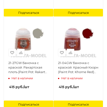
Подписаться
Подписаться
21-27GW Баночка с
21-04GW Баночка с
краской: Ракартская
краской: Красный Кхорн
плоть (Paint Pot: Rakarth
(Paint Pot: Khorne Red)
Flesh) Citadel
Citadel
Нет в наличии
Нет в наличии
415
руб.
/шт
415
руб.
/шт
Подписаться
Подписаться