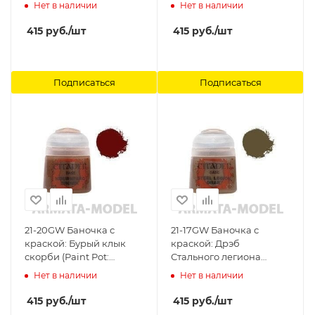
Pot: Mechanicus
Screamer Pink) Citadel
Нет в наличии
Нет в наличии
Standard Grey) Citadel
415
руб.
/шт
415
руб.
/шт
Подписаться
Подписаться
21-20GW Баночка с
21-17GW Баночка с
краской: Бурый клык
краской: Дрэб
скорби (Paint Pot:
Стального легиона
Mournfang Brown)
(Paint Pot: Steel Legion
Нет в наличии
Нет в наличии
Citadel
Drab) Citadel
415
руб.
/шт
415
руб.
/шт