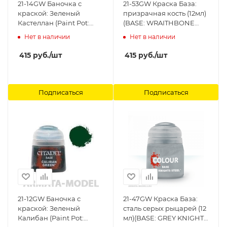
21-14GW Баночка с
21-53GW Краска База:
краской: Зеленый
призрачная кость (12мл)
Кастеллан (Paint Pot:
(BASE: WRAITHBONE
Castellan Green) Citadel
(12ML)) Citadel
Нет в наличии
Нет в наличии
415
руб.
/шт
415
руб.
/шт
Подписаться
Подписаться
21-12GW Баночка с
21-47GW Краска База:
краской: Зеленый
сталь серых рыцарей (12
Калибан (Paint Pot:
мл)(BASE: GREY KNIGHTS