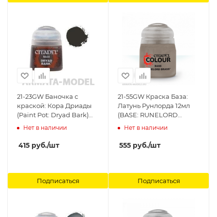
21-23GW Баночка с
21-55GW Краска База:
краской: Кора Дриады
Латунь Рунлорда 12мл
(Paint Pot: Dryad Bark)
(BASE: RUNELORD
Citadel
BRASS (12ML)) Citadel
Нет в наличии
Нет в наличии
415
руб.
/шт
555
руб.
/шт
Подписаться
Подписаться