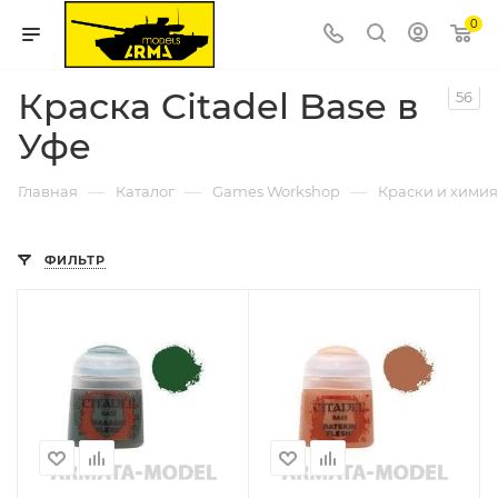
0
Краска Citadel Base в
56
Уфе
—
—
—
Главная
Каталог
Games Workshop
Краски и химия 
ФИЛЬТР