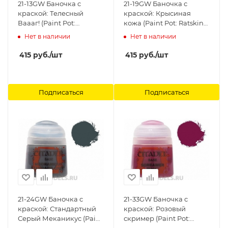
21-13GW Баночка с
21-19GW Баночка с
краской: Телесный
краской: Крысиная
Ваааг! (Paint Pot:
кожа (Paint Pot: Ratskin
Waaagh! Flesh) Citadel
Flesh) 21-19 Citadel
Нет в наличии
Нет в наличии
415
руб.
/шт
415
руб.
/шт
Подписаться
Подписаться
21-24GW Баночка с
21-33GW Баночка с
краской: Стандартный
краской: Розовый
Серый Меканикус (Paint
скример (Paint Pot: