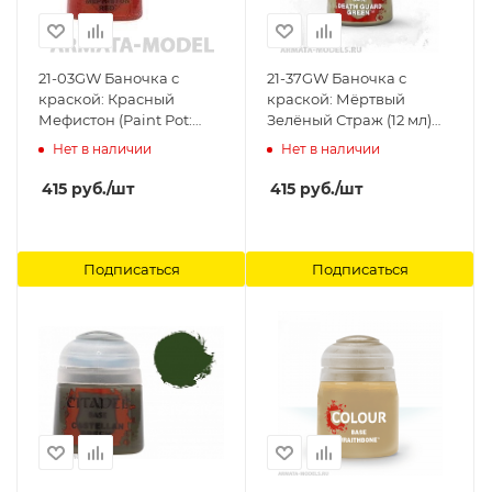
21-03GW Баночка с
21-37GW Баночка с
краской: Красный
краской: Мёртвый
Мефистон (Paint Pot:
Зелёный Страж (12 мл)
Mephiston Red) Citadel
(BASE: DEATH GUARD
Нет в наличии
Нет в наличии
GREEN (12ML)) Citadel
415
руб.
/шт
415
руб.
/шт
Подписаться
Подписаться