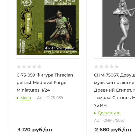
C-75-059 Фигура Thracian
CHM-75067. Девуш
peltast Medieval Forge
музыкант с лютне
Miniatures, 1/24
Древний Египет. 
- смола. Chronos M
Мало
Арт.: С-75-059
75 мм
Достаточно
Арт.: CHM-75067
3 120
руб.
/шт
2 680
руб.
/шт