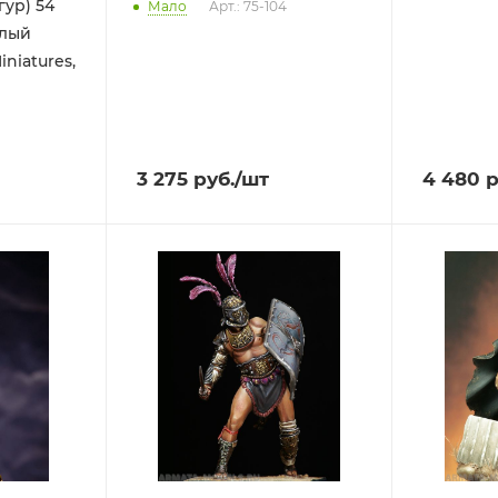
гур) 54
Мало
Арт.: 75-104
елый
niatures,
3 275
руб.
/шт
4 480
р