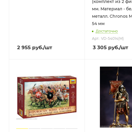
(комплект из 2 фи
мм. Материал - б
металл. Chronos Mi
54 мм
Достаточно
Арт.: VD-54014(M)
2 955
руб.
/шт
3 305
руб.
/шт