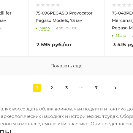
llifer
75-096PEGASO Provocator
75-048PE
 мм
Pegaso Models, 75 мм
Mercenary
Pegaso Mo
4
Мало
Арт.: 75-096
Мало
2 595
руб.
/шт
3 415
ру
Показать еще
1
2
3
7
лях воссоздать облик воинов, чьи подвиги и тактика до
 археологических находках и исторических трудах. Сбо
енным в металле, смоле или пластике. Они представлен
иды