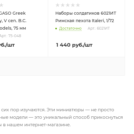
GASO Greek
Наборы солдатиков 6021ИТ
, V cen. B.C.
Римская пехота Italeri, 1/72
dels, 75 мм
Достаточно
Арт.: 6021ИТ
Арт.: 75-048
б.
/шт
1 440
руб.
/шт
 сих пор изучаются. Эти миниатюры — не просто
рные модели — это уникальный способ прикоснуться
ы в нашем интернет-магазине.