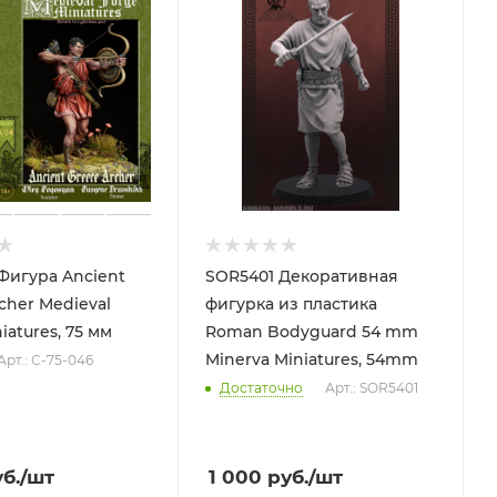
 Фигура Ancient
SOR5401 Декоративная
cher Medieval
фигурка из пластика
iatures, 75 мм
Roman Bodyguard 54 mm
Minerva Miniatures, 54mm
Арт.: С-75-046
Достаточно
Арт.: SOR5401
б.
/шт
1 000
руб.
/шт