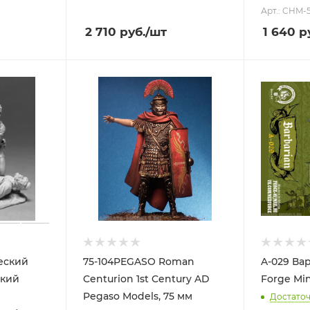
Арт.: CHM-
2 710
руб.
/шт
1 640
ру
ческий
75-104PEGASO Roman
A-029 Ва
ский
Centurion 1st Century AD
Forge Mini
Pegaso Models, 75 мм
Достато