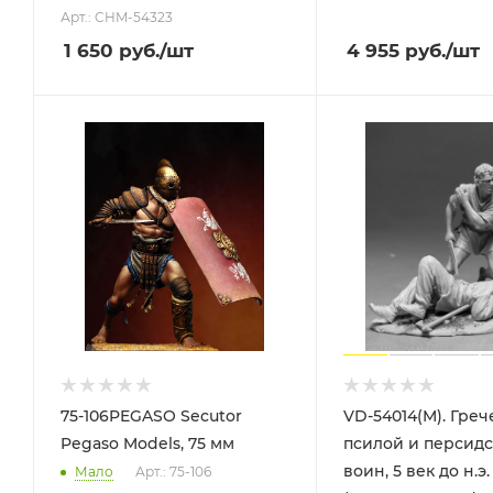
Арт.: CHM-54323
1 650
руб.
/шт
4 955
руб.
/шт
75-106PEGASO Secutor
VD-54014(M). Гре
Pegaso Models, 75 мм
псилой и персид
воин, 5 век до н.э.
Мало
Арт.: 75-106