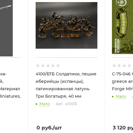
ка-
4100/БТБ Солдатики, пешие
С-75-046
й,
иберийцы (испанцы),
greece ar
Материал
патинированная латунь
Forge Min
iniatures,
Три Богатыря, 40 мм
Мало
Мало
Арт.: 4100/Б
0
руб.
/шт
3 120
ру