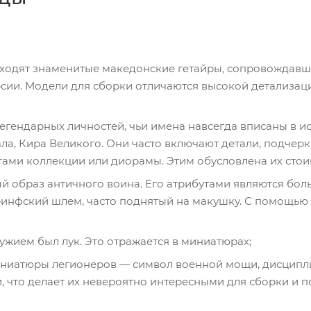
 входят знаменитые македонские гетайры, сопровождав
сии. Модели для сборки отличаются высокой детализаци
легендарных личностей, чьи имена навсегда вписаны в 
а, Кира Великого. Они часто включают детали, подчерк
тами коллекции или диорамы. Этим обусловлена их стои
ый образ античного воина. Его атрибутами являются бо
ринфский шлем, часто поднятый на макушку. С помощью
ужием был лук. Это отражается в миниатюрах;
миниатюры легионеров — символ военной мощи, дисцип
, что делает их невероятно интересными для сборки и п