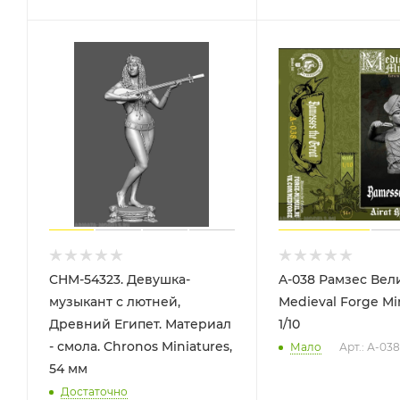
CHM-54323. Девушка-
A-038 Рамзес Вел
музыкант с лютней,
Medieval Forge Min
Древний Египет. Материал
1/10
- смола. Chronos Miniatures,
Мало
Арт.: А-038
54 мм
Достаточно