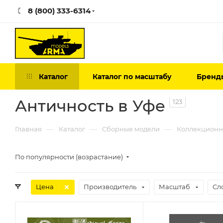
8 (800) 333-6314
Каталог
Каталог по масштабу
Бренд
Античность в Уфе
123
—
—
—
Главная
Каталог
Сборные модели
Коллекционн
По популярности (возрастание)
Цена
Производитель
Масштаб
Сл