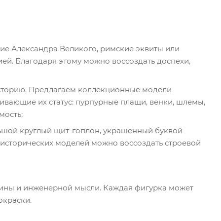
шие Александра Великого, римские эквиты или
ей. Благодаря этому можно воссоздать доспехи,
историю. Предлагаем коллекционные модели
ивающие их статус: пурпурные плащи, венки, шлемы,
мость;
льшой круглый щит-гоплон, украшенный буквой
 исторических моделей можно воссоздать строевой
лины и инженерной мысли. Каждая фигурка может
окраски.