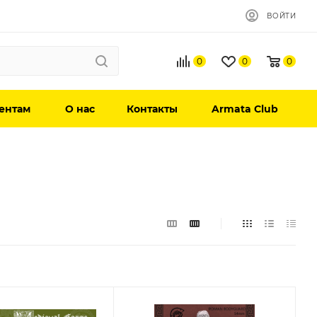
ВОЙТИ
0
0
0
ентам
О нас
Контакты
Armata Club