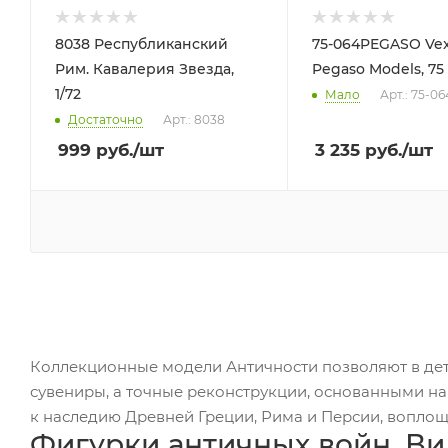
8038 Республиканский
75-064PEGASO Vexi
Рим. Кавалерия Звезда,
Pegaso Models, 75
1/72
Мало
Арт.: 75-06
Достаточно
Арт.: 8038
999
руб.
/шт
3 235
руб.
/шт
Коллекционные модели Античности позволяют в дета
сувениры, а точные реконструкции, основанными на
к наследию Древней Греции, Рима и Персии, воплощ
Фигурки античных войн. В