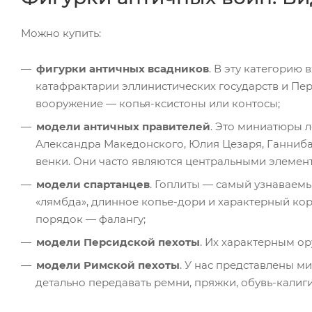
Можно купить:
фигурки античных всадников
. В эту категорию
катафрактарии эллинистических государств и Пер
вооружение — копья-ксистоны или контосы;
модели античных правителей
. Это миниатюры 
Александра Македонского, Юлия Цезаря, Ганнибал
венки. Они часто являются центральными элемен
модели спартанцев
. Гоплиты — самый узнаваем
«лямбда», длинное копье-дори и характерный ко
порядок — фалангу;
модели Персидской пехоты
. Их характерным ор
модели Римской пехоты
. У нас представлены 
детально передавать ремни, пряжки, обувь-калиги