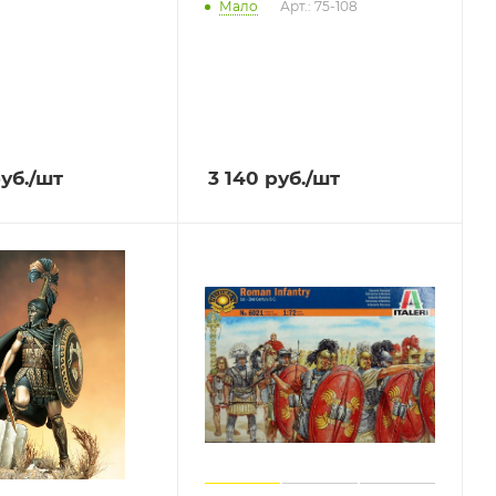
Мало
Арт.: 75-108
уб.
/шт
3 140
руб.
/шт