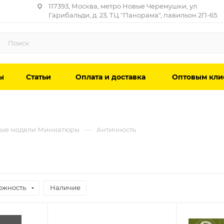
117393, Москва, метро Новые Черемушки, ул.
Гарибальди, д. 23, ТЦ "Панорама", павильон 2П-65.
ы
Статьи
Оплата и доставка
Оптовым кли
—
ые модели Миниатюры
Античность
ожность
Наличие