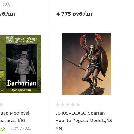
54288
б.
/шт
4 775
руб.
/шт
рвар Medieval
75-108PEGASO Spartan
atures, 1/10
Hoplite Pegaso Models, 75
мм
чно
Арт.: A-029