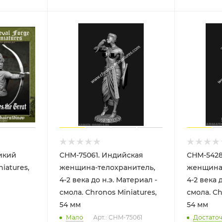
икий
CHM-75061. Индийская
CHM-5428
iatures,
женщина-телохранитель,
женщина-
4-2 века до н.э. Материал -
4-2 века 
смола. Chronos Miniatures,
смола. Ch
54 мм
54 мм
Мало
Арт.: CHM-75061
Достато