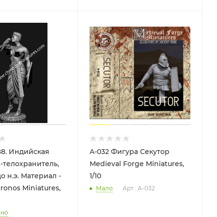
8. Индийская
A-032 Фигура Секутор
телохранитель,
Medieval Forge Miniatures,
до н.э. Материал -
1/10
ronos Miniatures,
Мало
Арт.: А-032
чно