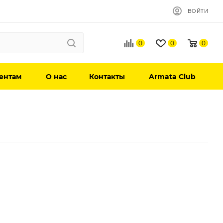
ВОЙТИ
0
0
0
ентам
О нас
Контакты
Armata Club