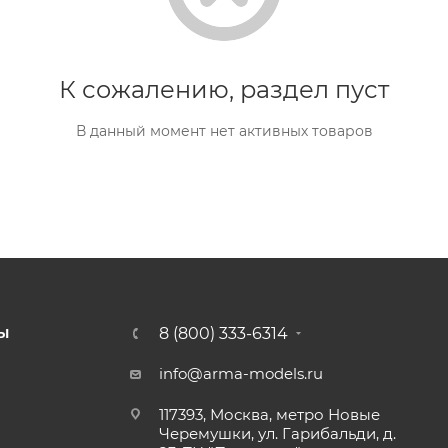
К сожалению, раздел пуст
В данный момент нет активных товаров
8 (800) 333-6314
Ы
info@arma-models.ru
117393, Москва, метро Новые
Черемушки, ул. Гарибальди, д.