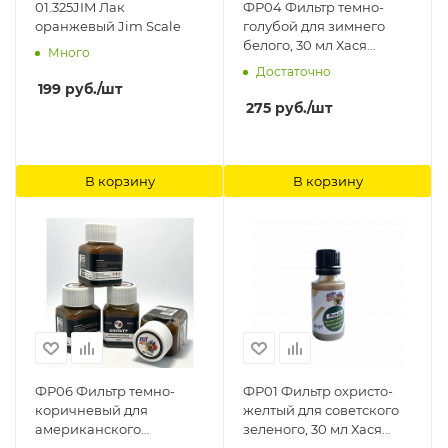
01.325JIM Лак
ФР04 Фильтр темно-
оранжевый Jim Scale
голубой для зимнего
белого, 30 мл Хася
Много
Моделист
Достаточно
199
руб.
/шт
275
руб.
/шт
В корзину
В корзину
ФР06 Фильтр темно-
ФР01 Фильтр охристо-
коричневый для
желтый для советского
американского
зеленого, 30 мл Хася