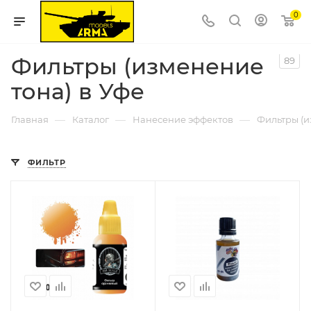
0
Фильтры (изменение
89
тона) в Уфе
—
—
—
Главная
Каталог
Нанесение эффектов
Фильтры (и
ФИЛЬТР