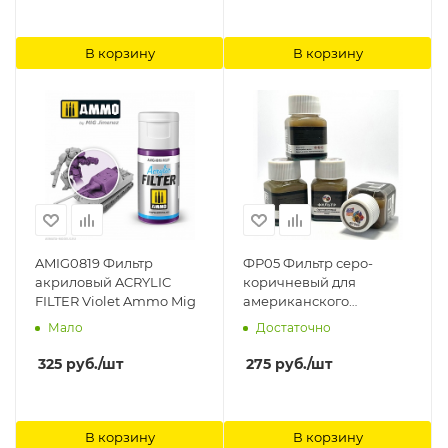
В корзину
В корзину
AMIG0819 Фильтр
ФР05 Фильтр серо-
акриловый ACRYLIC
коричневый для
FILTER Violet Ammo Mig
американского
оливкового(хаки), 30 мл
Мало
Достаточно
Хася Моделист
325
руб.
/шт
275
руб.
/шт
В корзину
В корзину