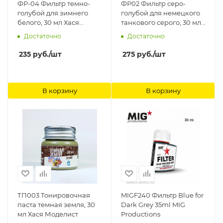
ФР-04 Фильтр темно-
ФР02 Фильтр серо-
голубой для зимнего
голубой для немецкого
белого, 30 мл Хася
танкового серого, 30 мл
Моделист
Хася Моделист
Достаточно
Достаточно
235
руб.
/шт
275
руб.
/шт
В корзину
В корзину
ТП003 Тонировочная
MIGF240 Фильтр Blue for
паста темная земля, 30
Dark Grey 35ml MIG
мл Хася Моделист
Productions