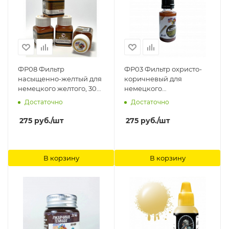
ФР08 Фильтр
ФР03 Фильтр охристо-
насыщенно-желтый для
коричневый для
немецкого желтого, 30
немецкого
мл Хася Моделист
трехцветного, 30мл Хася
Достаточно
Достаточно
Моделист
275
руб.
/шт
275
руб.
/шт
В корзину
В корзину