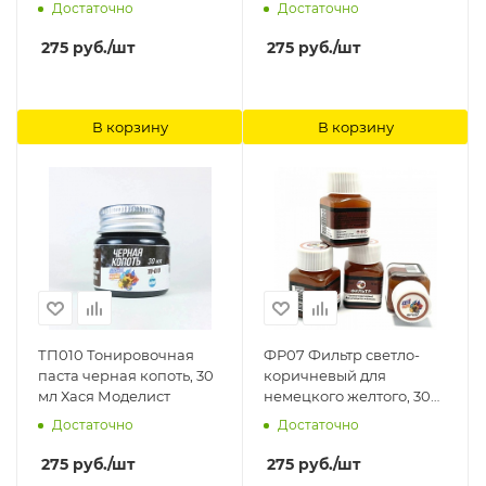
оливкового(хаки0, 30 мл
Моделист
Достаточно
Достаточно
Хася Моделист
275
руб.
/шт
275
руб.
/шт
В корзину
В корзину
ТП010 Тонировочная
ФР07 Фильтр светло-
паста черная копоть, 30
коричневый для
мл Хася Моделист
немецкого желтого, 30
мл Хася Моделист
Достаточно
Достаточно
275
руб.
/шт
275
руб.
/шт