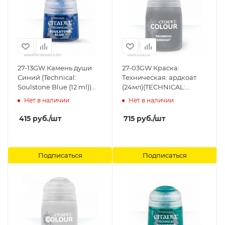
27-13GW Камень души
27-03GW Краска:
Синий (Technical:
Техническая: ардкоат
Soulstone Blue (12 ml))
(24мл)(TECHNICAL:
Citadel
'ARDCOAT (24ML)) Citadel
Нет в наличии
Нет в наличии
415
руб.
/шт
715
руб.
/шт
Подписаться
Подписаться