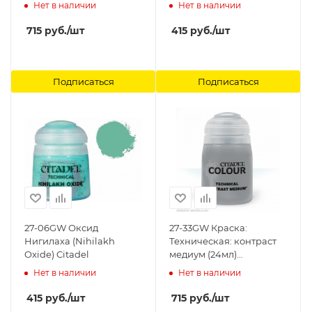
кора (24мл)(TECHNICAL:
Нет в наличии
Нет в наличии
MARTIAN IRONCRUST
(24ML)) Citadel
715
руб.
/шт
415
руб.
/шт
Подписаться
Подписаться
27-06GW Оксид
27-33GW Краска:
Нигилаха (Nihilakh
Техническая: контраст
Oxide) Citadel
медиум (24мл)
(TECHNICAL: CONTRAST
Нет в наличии
Нет в наличии
MEDIUM (24ML)) Citadel
415
руб.
/шт
715
руб.
/шт