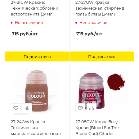
27-31GW Краска:
27-27GW Краска:
Техническая: обломки
Техническая: стирленд
астрогранита (24мл)
грязь битвы (24мл)
(TECHNICAL:
(TECHNICAL: STIRLAND
Нет в наличии
Нет в наличии
ASTROGRANITE DEBRIS
BATTLEMIRE (24ML))
24ML) Citadel
Citadel
715
руб.
/шт
715
руб.
/шт
Подписаться
Подписаться
27-24GW Краска:
27-05GW Кровь Богу
Техническая:
Крови (Blood For The
марcианская железная
Blood God) Citadel