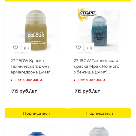
27-29GW Краска:
27-19GW Техническая
Техническая: дюны
краска Мрак Ночного
армагеддона (24мл)
Убежища (24мл)
(TECHNICAL:
(TECHNICAL:
Нет в наличии
Нет в наличии
ARMAGEDDON DUNES
NIGHTHAUNT GLOOM)
(24ML)) Citadel
Citadel
715
руб.
/шт
715
руб.
/шт
Подписаться
Подписаться