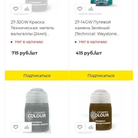
27-32GW Краска:
27-14GW Путевой
Техническая: метель
камень Зелёный
вальгаллы (24мл)
(Technical: Waystone
(TECHNICAL: VALHALLAN
Green (12 ml)) Citadel
Нет в наличии
Нет в наличии
BLIZZARD (24ML)) Citadel
715
руб.
/шт
415
руб.
/шт
Подписаться
Подписаться