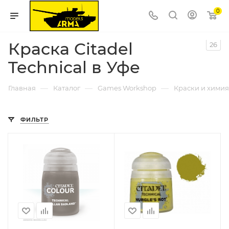
0
Краска Citadel
26
Technical в Уфе
—
—
—
Главная
Каталог
Games Workshop
Краски и химия 
ФИЛЬТР