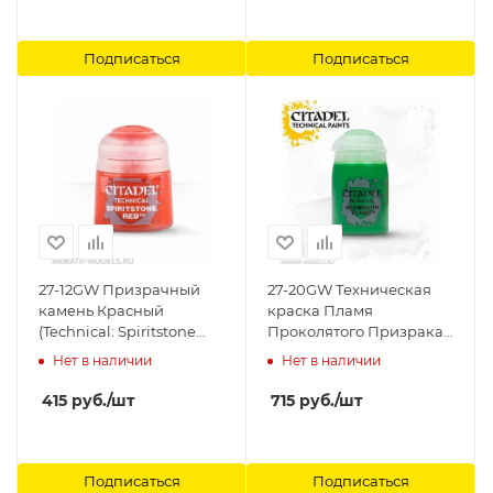
Подписаться
Подписаться
27-12GW Призрачный
27-20GW Техническая
камень Красный
краска Пламя
(Technical: Spiritstone
Проколятого Призрака
Red (12 ml) Citadel
(24мл) (TECHNICAL:
Нет в наличии
Нет в наличии
HEXWRAITH FLAME)
Citadel
415
руб.
/шт
715
руб.
/шт
Подписаться
Подписаться