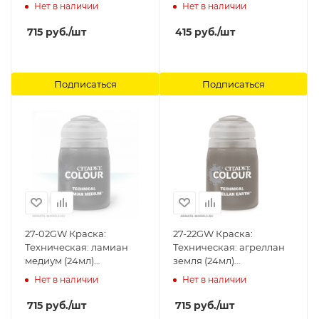
земля (24мл)
Нет в наличии
Нет в наличии
(TECHNICAL: MARTIAN
IRONEARTH (24ML))
715
руб.
/шт
415
руб.
/шт
Citadel
Подписаться
Подписаться
27-02GW Краска:
27-22GW Краска:
Техническая: ламиан
Техническая: агреллан
медиум (24мл)
земля (24мл)
(TECHNICAL: LAHMIAN
(TECHNICAL: AGRELLAN
Нет в наличии
Нет в наличии
MEDIUM (24ML)) Citadel
EARTH (24ML)) Citadel
715
руб.
/шт
715
руб.
/шт