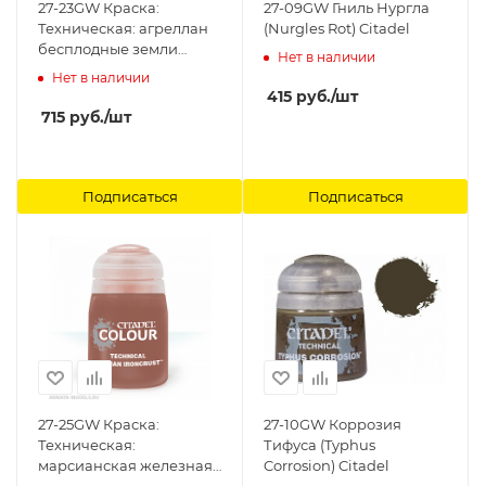
27-23GW Краска:
27-09GW Гниль Нургла
Техническая: агреллан
(Nurgles Rot) Citadel
бесплодные земли
Нет в наличии
(24мл) (TECHNICAL:
Нет в наличии
AGRELLAN BADLAND
415
руб.
/шт
(24ML) ) Citadel
715
руб.
/шт
Подписаться
Подписаться
27-25GW Краска:
27-10GW Коррозия
Техническая:
Тифуса (Typhus
марcианская железная
Corrosion) Citadel