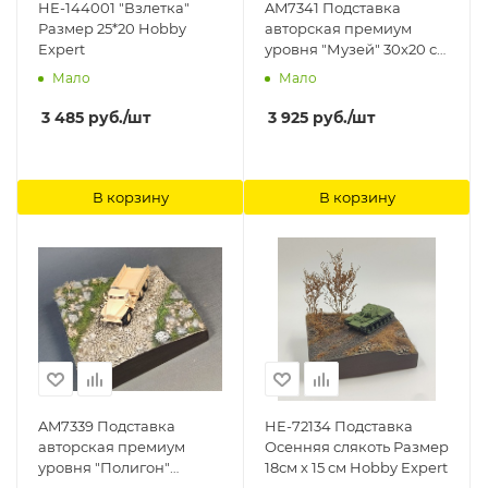
HE-144001 "Взлетка"
AM7341 Подставка
Размер 25*20 Hobby
авторская премиум
Expert
уровня "Музей" 30х20 см
Hobby Expert
Мало
Мало
3 485
руб.
/шт
3 925
руб.
/шт
В корзину
В корзину
AM7339 Подставка
HE-72134 Подставка
авторская премиум
Осенняя слякоть Размер
уровня "Полигон"
18см х 15 см Hobby Expert