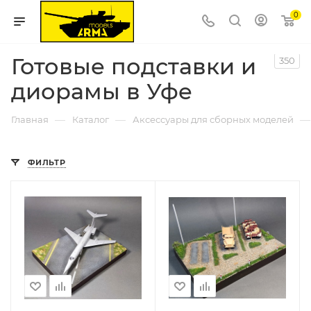
0
Готовые подставки и
350
диорамы в Уфе
—
—
—
Главная
Каталог
Аксессуары для сборных моделей
ФИЛЬТР