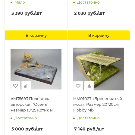
16х16см Hobby Expert
Мало
Достаточно
3 390
руб.
/шт
2 030
руб.
/шт
В корзину
В корзину
AM35693 Подставка
HM01027 «Бревенчатый
авторская "Осень"
мост». Размер 20*20см
Размер 15*25 Котик и
Hobby Mix
пёсик в комплекте
Достаточно
Достаточно
Hobby Expert
5 000
руб.
/шт
7 140
руб.
/шт