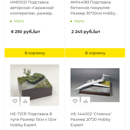
HM01021 Подставка
AM144183 Подставка
авторская «Гаражный
бетонное покрытие
кооператив», размер
Размер 30*20см Hobby
26*15см. Смоляная
Expert
Мало
Мало
пустая бочка в
комплекте с подставкой
6 250
руб.
/шт
2 245
руб.
/шт
Hobby Mix
В корзину
В корзину
HE-72131 Подставка В
HE-144002 "Стоянка"
пути Размер 15см х 12см
Размер 20*20 Hobby
Hobby Expert
Expert