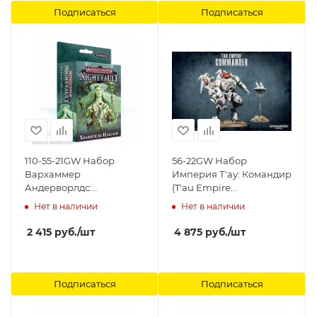
Подписаться
Подписаться
110-55-21GW Набор
56-22GW Набор
Вархаммер
Империя Т'ау: Командир
Андерворлдс:
(T'au Empire
Хранители Ильтари
Commander) Games
Нет в наличии
Нет в наличии
(рус.) (Warhammer
Workshop
Underworlds: Ylthari's
2 415
руб.
/шт
4 875
руб.
/шт
Guardians (Rus)) Games
Workshop
Подписаться
Подписаться