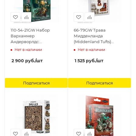
110-54-21GW Набор
66-79GW Трава
Вархаммер
Мидденланда
Андерворлдс:
(Middenland Tufts)
Шкуродёры Тандрика
Games Workshop
Нет в наличии
Нет в наличии
(рус.) (Warhammer
Underworlds: Thundrik's
2 900
руб.
/шт
1 525
руб.
/шт
Profiteers (Rus)) Games
Workshop
Подписаться
Подписаться