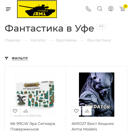
0
Фантастика в Уфе
42
—
—
—
Главная
Каталог
Варгеймы
Фантастика
ФИЛЬТР
66-99GW Эра Сигмара:
AM1027 Бюст Хищник
Поверженное
Arma Models