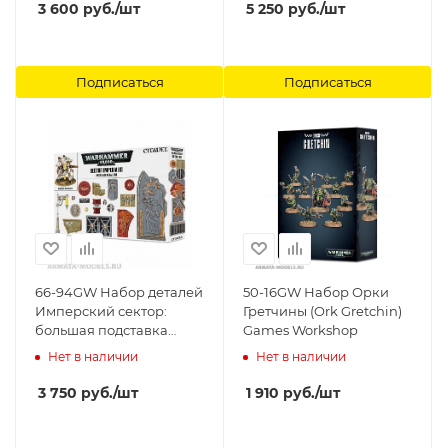
3 600
руб.
/шт
5 250
руб.
/шт
Подписаться
Подписаться
66-94GW Набор деталей
50-16GW Набор Орки
Имперский сектор:
Гретчины (Ork Gretchin)
большая подставка
Games Workshop
(Sector Imperialis: Large
Нет в наличии
Нет в наличии
Base Detail Kit) Games
Workshop
3 750
руб.
/шт
1 910
руб.
/шт