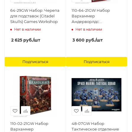
64-29GW Набор: Черепа
110-64-21GW Набор
для подставок (Citadel
Вархаммер
Skulls) Games Workshop
Андерворлдс:
Рёвоклыки Риппы (рус.)
Нет в наличии
Нет в наличии
(Warhammer
Underworlds Rippa's
2 625
руб.
/шт
3 600
руб.
/шт
Snarlfangs (Rus)) Games
Workshop
Подписаться
Подписаться
110-02-21GW Набор
48-07GW Набор
Вархаммер
Тактическое отделение