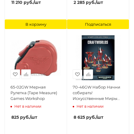
11 210
руб.
/шт
2 285
руб.
/шт
В корзину
Подписаться
65-02GW Мерная
70-46GW Набор Начни
Рулетка (Tape Measure)
собирать!
Games Workshop
Искусственные Миры
(Start Collecting!
Нет в наличии
Нет в наличии
Craftworlds) Games
Workshop
825
руб.
/шт
8 625
руб.
/шт