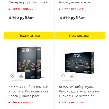
Андерворлдс: Бистгрейв
Космодесантников
(рус.) (Warhammer
(Space Marine Tactical
Нет в наличии
Нет в наличии
Underworlds: Beastgrave
Squad) Games Workshop
(Rus)) Games Workshop
5 790
руб.
/шт
4 570
руб.
/шт
Подписаться
Подписаться
43-37GW Набор Тёмные
51-62GW Набор Культ
апостолы Космодесанта
Генокрадов: Аталанские
Хаоса (Chaos Space
Шакалы (Genestealer
Marines Dark Apostile)
Cults Atalan Jackals)
Нет в наличии
Нет в наличии
Games Workshop
Games Workshop