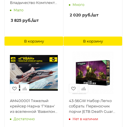
Владычество Комплект
Много
художественных
Мало
элементов для
2 020
руб.
/шт
оформления подставок
3 825
руб.
/шт
(Aos: Shattered
Dominion: Large Base
Detail) Games Workshop
В корзину
В корзину
AM400001 Тяжелый
43-56GW Набор Легко
крейсер Нарна 'Г'Кван'
собрать: Переносчик
из вселенной 'Вавилон
порчи (ETB Death Guard
5' Arma Models, 1/2700
Myphitic Blight-Hauler)
Достаточно
Нет в наличии
Games Workshop