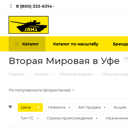
8 (800) 333-6314
Каталог
Каталог по масштабу
Бренд
Вторая Мировая в Уфе
23
—
—
—
Главная
Каталог
Сборные модели
Сборные мод
По популярности (возрастание)
Цена
Новинка
Хит продаж
Акция
Тип ТС
Страна происхождения
Назначени