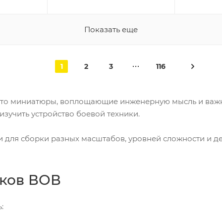
Показать еще
1
2
3
116
то миниатюры, воплощающие инженерную мысль и важны
изучить устройство боевой техники.
и для сборки разных масштабов, уровней сложности и д
нков ВОВ
: