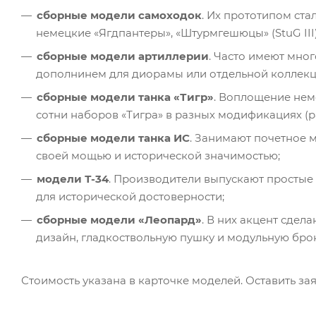
сборные модели самоходок
. Их прототипом ст
немецкие «Ягдпантеры», «Штурмгешюцы» (StuG III),
сборные модели артиллерии
. Часто имеют мно
дополнинем для диорамы или отдельной коллекц
сборные модели танка «Тигр»
. Воплощение нем
сотни наборов «Тигра» в разных модификациях (ра
сборные модели танка ИС
. Занимают почетное 
своей мощью и исторической значимостью;
модели Т-34
. Производители выпускают простые
для исторической достоверности;
сборные модели «Леопард»
. В них акцент сде
дизайн, гладкоствольную пушку и модульную бро
Стоимость указана в карточке моделей. Оставить з