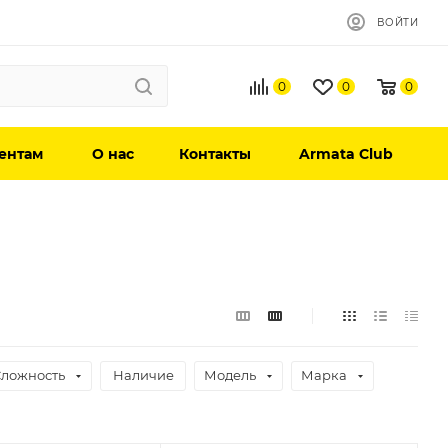
ВОЙТИ
0
0
0
ентам
О нас
Контакты
Armata Club
Сложность
Наличие
Модель
Марка