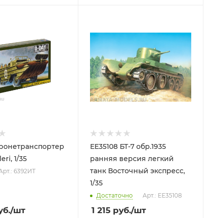
ронетранспортер
ЕЕ35108 БТ-7 обр.1935
ri, 1/35
ранняя версия легкий
танк Восточный экспресс,
Арт.: 6392ИТ
1/35
Достаточно
Арт.: ЕЕ35108
б.
/шт
1 215
руб.
/шт