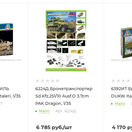
БИЛЬ
6224Д Бронетранспортер
6392ИТ Б
leri, 1/35
Sd.Kfz.251/10 Ausf.D 3.7cm
DUKW Itale
PAK Dragon, 1/35
ИТ
Мало
Мало
Арт.: 6224Д
6 785
руб.
/шт
4 170
ру