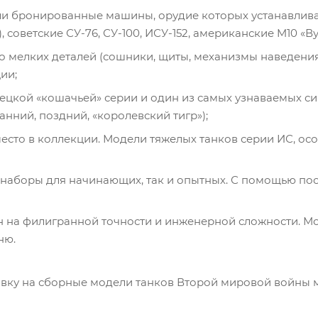
али бронированные машины, орудие которых устанавлива
 советские СУ-76, СУ-100, ИСУ-152, американские M10 «В
го мелких деталей (сошники, щиты, механизмы наведения
ии;
ецкой «кошачьей» серии и один из самых узнаваемых с
нний, поздний, «королевский тигр»);
место в коллекции. Модели тяжелых танков серии ИС, о
 наборы для начинающих, так и опытных. С помощью по
лан на филигранной точности и инженерной сложности. 
ню.
аявку на сборные модели танков Второй мировой войны 