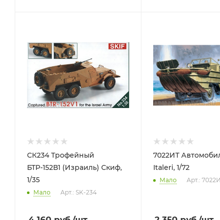
СК234 Трофейный
7022ИТ Автомоб
БТР-152В1 (Израиль) Скиф,
Italeri, 1/72
1/35
Мало
Арт.: 7022
Мало
Арт.: SK-234
4 160
руб.
/шт
2 350
руб.
/шт