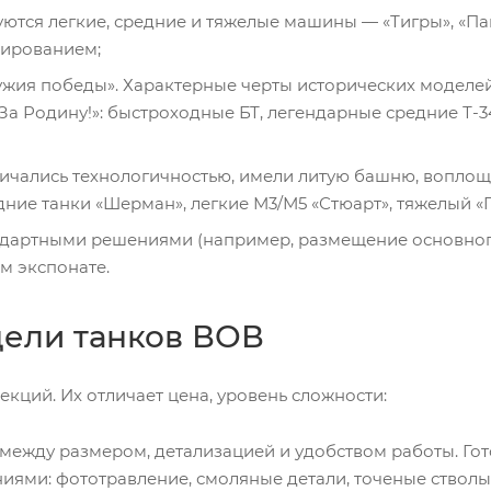
уются легкие, средние и тяжелые машины — «Тигры», «
нированием;
ужия победы». Характерные черты исторических моделе
а Родину!»: быстроходные БТ, легендарные средние Т-3
тличались технологичностью, имели литую башню, вопл
ие танки «Шерман», легкие М3/М5 «Стюарт», тяжелый «
андартными решениями (например, размещение основног
м экспонате.
ели танков ВОВ
кций. Их отличает цена, уровень сложности:
между размером, детализацией и удобством работы. Гот
ями: фототравление, смоляные детали, точеные стволы,