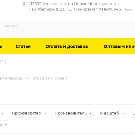
117393, Москва, метро Новые Черемушки, ул.
Гарибальди, д. 23, ТЦ "Панорама", павильон 2П-65.
ы
Статьи
Оплата и доставка
Оптовым кли
12
—
ели танков
Вторая Мировая
Производство
Производитель
Масштаб
е