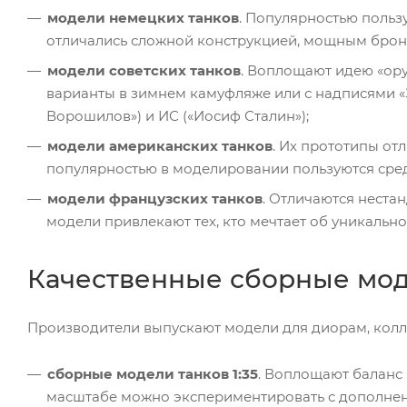
модели немецких танков
. Популярностью польз
отличались сложной конструкцией, мощным бро
модели советских танков
. Воплощают идею «ор
варианты в зимнем камуфляже или с надписями «З
Ворошилов») и ИС («Иосиф Сталин»);
модели американских танков
. Их прототипы о
популярностью в моделировании пользуются средн
модели французских танков
. Отличаются нест
модели привлекают тех, кто мечтает об уникально
Качественные сборные мод
Производители выпускают модели для диорам, колле
сборные модели танков 1:35
. Воплощают баланс 
масштабе можно экспериментировать с дополнени