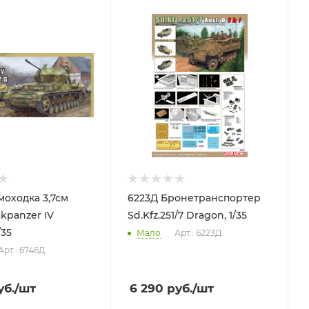
моходка 3,7см
6223Д Бронетранспортер
akpanzer IV
Sd.Kfz.251/7 Dragon, 1/35
/35
Мало
Арт.: 6223Д
Арт.: 6746Д
б.
/шт
6 290
руб.
/шт