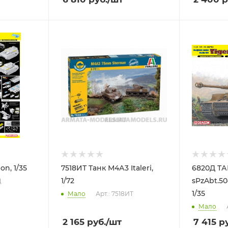
n, 1/35
7518ИТ Танк М4А3 Italeri,
6820Д ТАНК TIGER
1/72
sPzAbt.5
Д
1/35
Мало
Арт.: 7518ИТ
Мало
2 165
руб.
/шт
7 415
ру