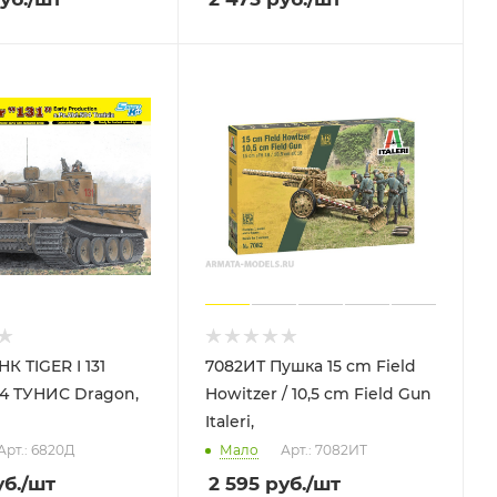
 I 131
7082ИТ Пушка 15 cm Field
04 TУНИС Dragon,
Howitzer / 10,5 cm Field Gun
Italeri,
Арт.: 6820Д
Мало
Арт.: 7082ИТ
б.
/шт
2 595
руб.
/шт