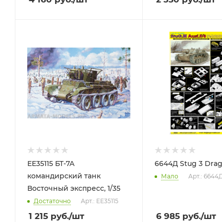
ЕЕ35115 БТ-7А
6644Д Stug 3 Drago
командирский танк
Мало
Арт.: 6644
Восточный экспресс, 1/35
Достаточно
Арт.: ЕЕ35115
1 215
руб.
/шт
6 985
руб.
/шт