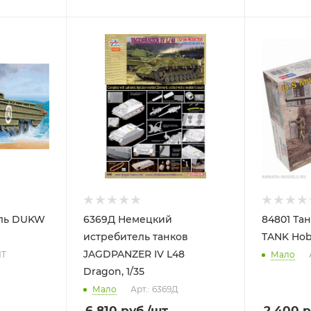
иль DUKW
6369Д Немецкий
84801 Тан
истребитель танков
TANK Hobb
JAGDPANZER IV L48
ИТ
Мало
Dragon, 1/35
Мало
Арт.: 6369Д
6 810
руб.
/шт
2 400
р