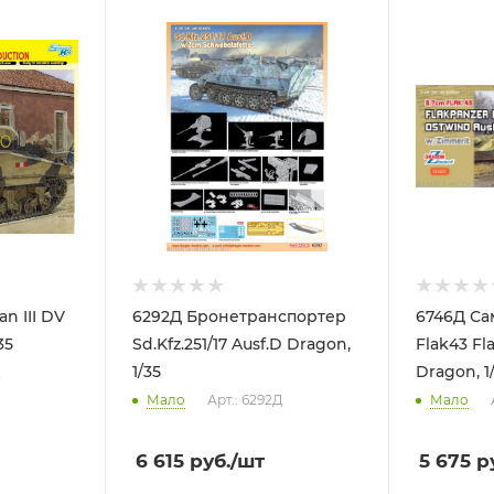
n III DV
6292Д Бронетранспортер
6746Д Са
35
Sd.Kfz.251/17 Ausf.D Dragon,
Flak43 Fl
1/35
Dragon, 1
Д
Мало
Арт.: 6292Д
Мало
6 615
руб.
/шт
5 675
ру