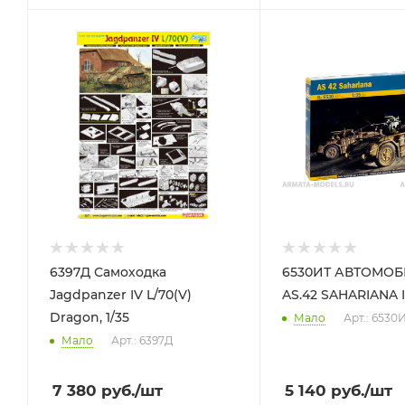
6397Д Самоходка
6530ИТ АВТОМО
Jagdpanzer IV L/70(V)
AS.42 SAHARIANA Ita
Dragon, 1/35
Мало
Арт.: 6530
Мало
Арт.: 6397Д
7 380
руб.
/шт
5 140
руб.
/шт