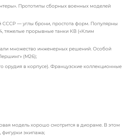
Пантеры». Прототипы сборных военных моделей
й СССР — углы брони, простота форм. Популярны
4, тяжелые прорывные танки КВ («Клим
ощали множество инженерных решений. Особой
Першинг» (М26);
о орудия в корпусе). Французские коллекционные
овая модель хорошо смотрится в диораме. В этом
 фигурки экипажа;