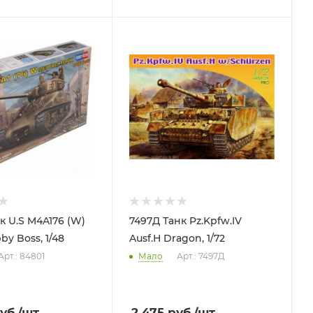
к U.S M4A176 (W)
7497Д Танк Pz.Kpfw.IV
y Boss, 1/48
Ausf.H Dragon, 1/72
Арт.: 84801
Мало
Арт.: 7497Д
уб.
/шт
2 475
руб.
/шт