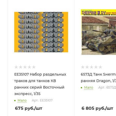
ЕЕ35107 Набор раздельных
6573Д Танк Sнerma
траков для танков КВ
ранняя Dragon, 1/
ранних серий Восточный
Мало
Арт.: 6573
экспресс, 1/35
Мало
Арт.: ЕЕ35107
675
руб.
/шт
6 805
руб.
/шт