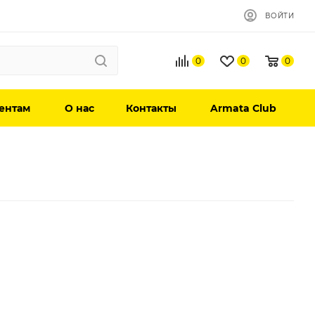
ВОЙТИ
0
0
0
ентам
О нас
Контакты
Armata Club