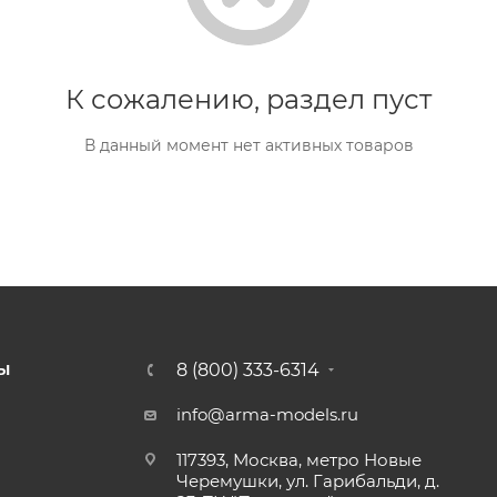
К сожалению, раздел пуст
В данный момент нет активных товаров
8 (800) 333-6314
Ы
info@arma-models.ru
117393, Москва, метро Новые
Черемушки, ул. Гарибальди, д.