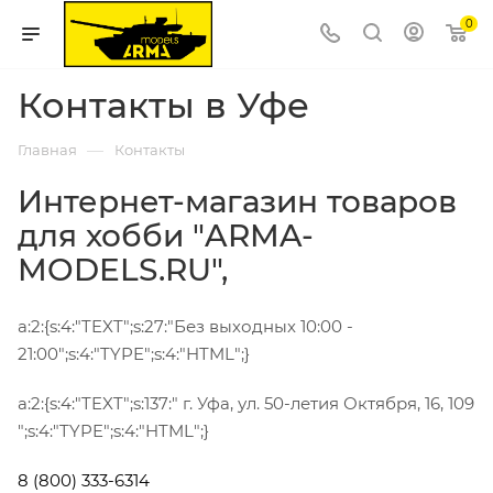
0
Контакты в Уфе
—
Главная
Контакты
Интернет-магазин товаров
для хобби
"ARMA-
MODELS.RU"
,
a:2:{s:4:"TEXT";s:27:"Без выходных 10:00 -
21:00";s:4:"TYPE";s:4:"HTML";}
a:2:{s:4:"TEXT";s:137:"
г. Уфа
,
ул. 50-летия Октября, 16, 109
";s:4:"TYPE";s:4:"HTML";}
8 (800)
333-6314