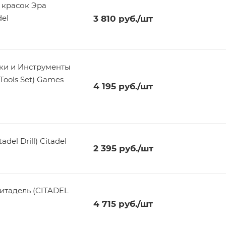
 красок Эра
el
3 810
руб.
/шт
ки и Инструменты
Tools Set) Games
4 195
руб.
/шт
el Drill) Citadel
2 395
руб.
/шт
итадель (CITADEL
4 715
руб.
/шт