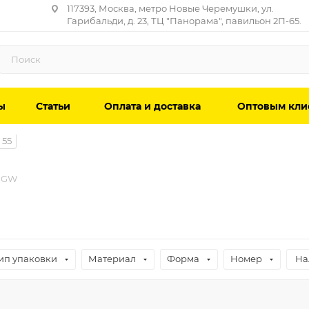
117393, Москва, метро Новые Черемушки, ул.
Гарибальди, д. 23, ТЦ "Панорама", павильон 2П-65.
ы
Статьи
Оплата и доставка
Оптовым кли
55
 GW
ип упаковки
Материал
Форма
Номер
На