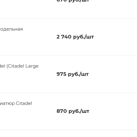
Модельная
2 740
руб.
/шт
l (Citadel Large
975
руб.
/шт
иатюр Citadel
870
руб.
/шт