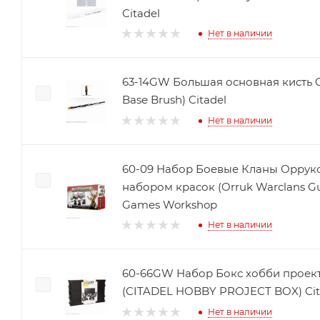
Citadel
Нет в наличии
63-14GW Большая основная кисть Ci
Base Brush) Citadel
Нет в наличии
60-09 Набор Боевые Кланы Орруко
набором красок (Orruk Warclans Gut
Games Workshop
Нет в наличии
60-66GW Набор Бокс хобби проек
(CITADEL HOBBY PROJECT BOX) Cit
Нет в наличии