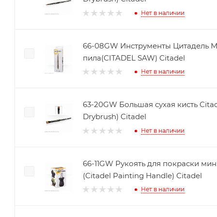
Нет в наличии
66-08GW Инструменты Цитадель 
пила(CITADEL SAW) Citadel
Нет в наличии
63-20GW Большая сухая кисть Citade
Drybrush) Citadel
Нет в наличии
66-11GW Рукоять для покраски мин
(Citadel Painting Handle) Citadel
Нет в наличии