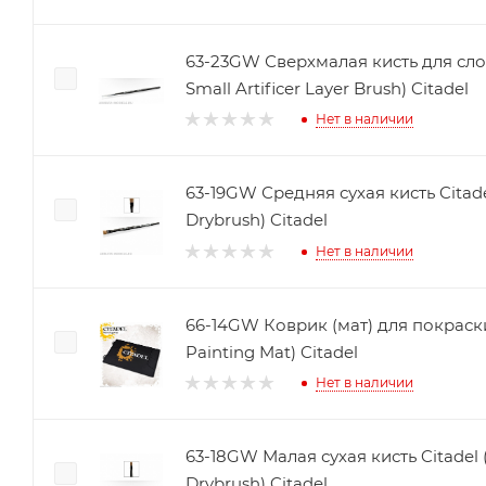
63-23GW Сверхмалая кисть для слоев
Small Artificer Layer Brush) Citadel
Нет в наличии
63-19GW Средняя сухая кисть Citad
Drybrush) Citadel
Нет в наличии
66-14GW Коврик (мат) для покраски 
Painting Mat) Citadel
Нет в наличии
63-18GW Малая сухая кисть Citadel (
Drybrush) Citadel