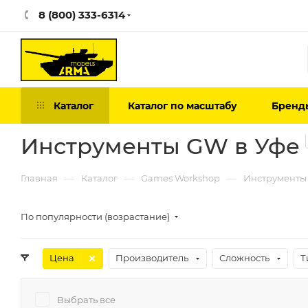
8 (800) 333-6314
Каталог
Каталог по масштабу
Бренд
Инструменты GW в Уфе
—
—
—
Главная
Каталог
Games Workshop
Инструменты
По популярности (возрастание)
Цена
Производитель
Сложность
Т
Выбрать все