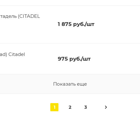
тадель (CITADEL
1 875
руб.
/шт
ad) Citadel
975
руб.
/шт
Показать еще
1
2
3