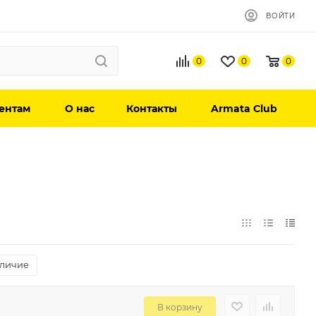
ВОЙТИ
0
0
0
ентам
О нас
Контакты
Armata Club
личие
В корзину