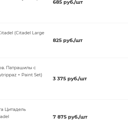
685
руб.
/шт
tadel (Citadel Large
825
руб.
/шт
в. Патрашилы с
rippaz + Paint Set)
3 375
руб.
/шт
та Цитадель
adel
7 875
руб.
/шт