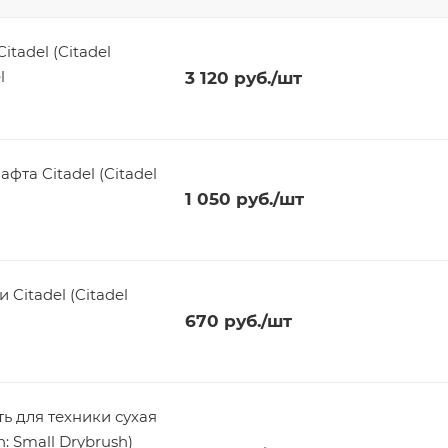
tadel (Citadel
l
3 120
руб.
/шт
та Citadel (Citadel
1 050
руб.
/шт
Citadel (Citadel
670
руб.
/шт
ь для техники сухая
h: Small Drybrush)