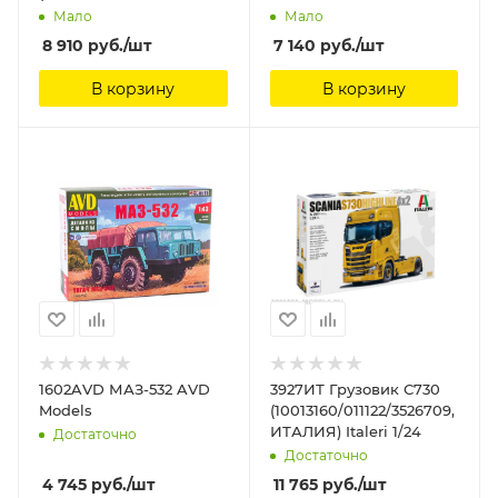
ИТАЛИЯ) Italeri 1/24
Мало
Мало
8 910
руб.
/шт
7 140
руб.
/шт
В корзину
В корзину
1602AVD МАЗ-532 AVD
3927ИТ Грузовик С730
Models
(10013160/011122/3526709,
ИТАЛИЯ) Italeri 1/24
Достаточно
Достаточно
4 745
руб.
/шт
11 765
руб.
/шт