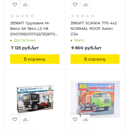
3956ИТ Грузовик M-
3961ИТ SCANIA 770 4x2
Benz SK 1844 LS V8
NORMAL ROOF Italeri
(10013160/011122/3526709,
1/24
ИТАЛИЯ) Italeri 1/24
Достаточно
Мало
7 125
руб.
/шт
9 800
руб.
/шт
В корзину
В корзину