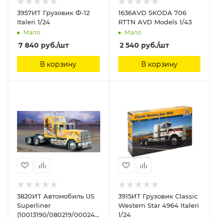
3957ИТ Грузовик Ф-12
1636AVD SKODA 706
Italeri 1/24
RTTN AVD Models 1/43
Мало
Мало
7 840
руб.
/шт
2 540
руб.
/шт
В корзину
В корзину
3820ИТ Автомобиль US
3915ИТ Грузовик Classic
Superliner
Western Star 4964 Italeri
(10013190/080219/0002412,
1/24