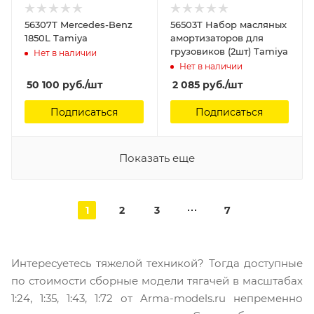
56307T Mercedes-Benz
56503T Набор масляных
1850L Tamiya
амортизаторов для
грузовиков (2шт) Tamiya
Нет в наличии
Нет в наличии
50 100
руб.
/шт
2 085
руб.
/шт
Подписаться
Подписаться
Показать еще
1
2
3
7
Интересуетесь тяжелой техникой? Тогда доступные
по стоимости сборные модели тягачей в масштабах
1:24, 1:35, 1:43, 1:72 от Arma-models.ru непременно