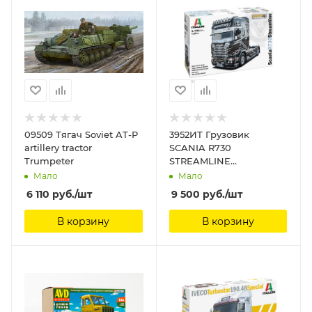
09509 Тягач Soviet AT-P
3952ИТ Грузовик
artillery tractor
SCANIA R730
Trumpeter
STREAMLINE
ShowTrucks
Мало
Мало
(10013160/300421/0255806,
6 110
руб.
/шт
9 500
руб.
/шт
ИТАЛИЯ ) Italeri 1/24
В корзину
В корзину