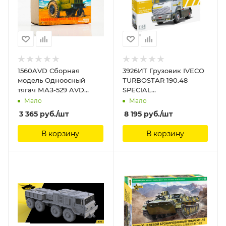
1560AVD Сборная
3926ИТ Грузовик IVECO
модель Одноосный
TURBOSTAR 190.48
тягач МАЗ-529 AVD
SPECIAL
Models 1/43
(10013160/170621/0366752,
Мало
Мало
ИТАЛИЯ ) Italeri 1/24
3 365
руб.
/шт
8 195
руб.
/шт
В корзину
В корзину