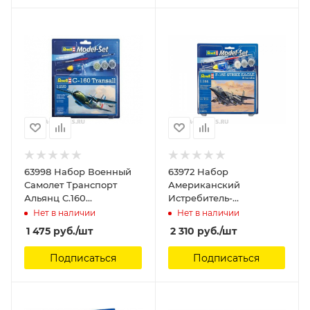
63998 Набор Военный
63972 Набор
Самолет Транспорт
Американский
Альянц C.160
Истребитель-
«Трансаль» Revell, 1/220
бомбардировщик
Нет в наличии
Нет в наличии
Макдоннелл-Дуглас F-
1 475
руб.
/шт
2 310
руб.
/шт
15E «Страйк Игл» Revell,
1/144
Подписаться
Подписаться