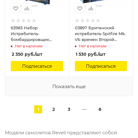
63983 Набор
03897 Британский
Истребитель-
истребитель Spitfire Mk.
бомбардировщик
Vb времен Второй
Vought F4U-1D CORSAIR
мировой войны Revell,
Нет в наличии
Нет в наличии
Revell, 1/72
1/72
2 350
руб.
/шт
1 530
руб.
/шт
Подписаться
Подписаться
Показать еще
1
2
3
6
Модели самолетов Revell представляют собой