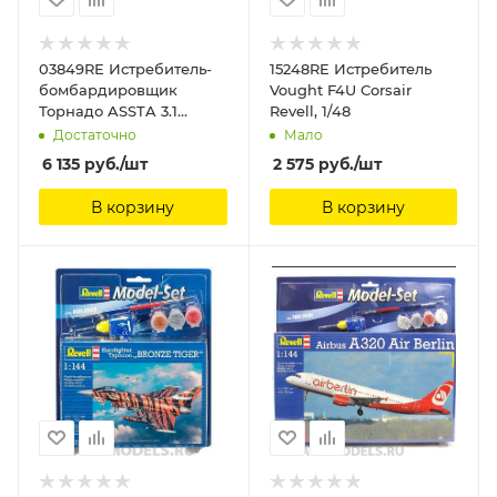
03849RE Истребитель-
15248RE Истребитель
бомбардировщик
Vought F4U Corsair
Торнадо ASSTA 3.1
Revell, 1/48
Revell, 1/48
Достаточно
Мало
6 135
руб.
/шт
2 575
руб.
/шт
В корзину
В корзину