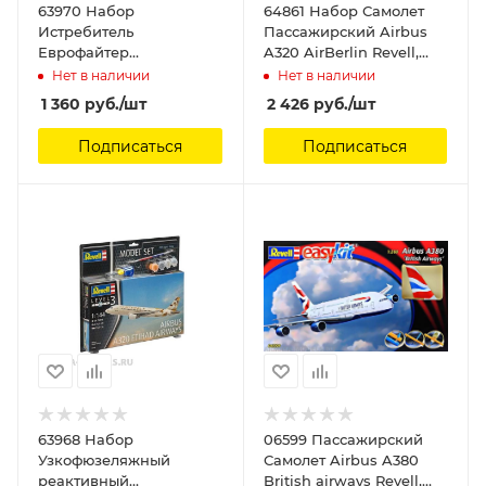
63970 Набор
64861 Набор Самолет
Истребитель
Пассажирский Airbus
Еврофайтер
A320 AirBerlin Revell,
«Бронзовый тигр»
1/144
Нет в наличии
Нет в наличии
Revell, 1/72
1 360
руб.
/шт
2 426
руб.
/шт
Подписаться
Подписаться
63968 Набор
06599 Пассажирский
Узкофюзеляжный
Самолет Airbus A380
реактивный
British airways Revell,