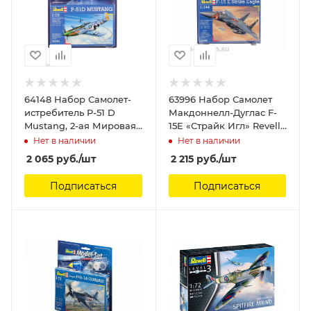
64148 Набор Самолет-
63996 Набор Самолет
истребитель P-51 D
Макдоннелл-Дуглас F-
Mustang, 2-ая Мировая
15E «Страйк Игл» Revell,
Война, США Revell, 1/72
1/144
Нет в наличии
Нет в наличии
2 065
руб.
/шт
2 215
руб.
/шт
Подписаться
Подписаться