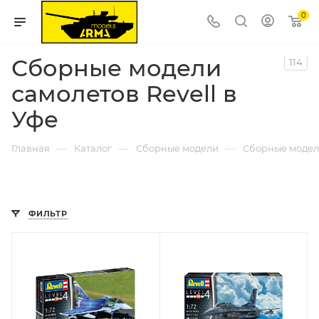
0
Сборные модели
114
самолетов Revell в
Уфе
—
—
—
Главная
Каталог
Сборные модели
Сборные модел
ФИЛЬТР