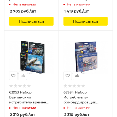
пассажирский самолёт
1/288
Нет в наличии
Нет в наличии
Airbus A320
2 705
руб.
/шт
1 419
руб.
/шт
авиакомпании Etihad
Airways Revell, 1/144
Подписаться
Подписаться
63953 Набор
63984 Набор
Британский
Истребитель-
истребитель времён
бомбардировщик
Второй мировой войны
Рипаблик P-47
Нет в наличии
Нет в наличии
Spitfire Mk. IIa Revell,
«Тандерболт», ВВС США
2 310
руб.
/шт
2 310
руб.
/шт
1/72
времен Второй