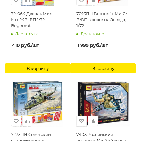
72-064 Декаль Миль
7293ПН Вертолёт Ми-24
Ми-24В, ВП 1/72
В/ВП Крокодил Звезда,
Begemot
1/72
Достаточно
Достаточно
410
руб.
/шт
1 999
руб.
/шт
В корзину
В корзину
7273ПН Советский
7403 Российский
ударный вертолёт
вертолет Ми-24 Звезда,