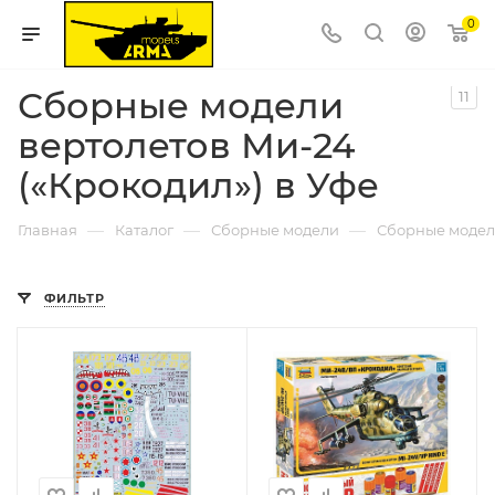
0
Сборные модели
11
вертолетов Ми-24
(«Крокодил») в Уфе
—
—
—
Главная
Каталог
Сборные модели
Сборные модел
ФИЛЬТР