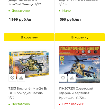
Ми-24А Звезда, 1/72
1/144
Достаточно
Мало
1 999
руб.
/шт
599
руб.
/шт
В корзину
В корзину
7293 Вертолёт Ми-24 В/
ПН207231 Советский
ВП Крокодил Звезда,
ударный вертолёт
1/72
Крокодил (1:72)
Моделист, 1/72
Достаточно
Нет в наличии