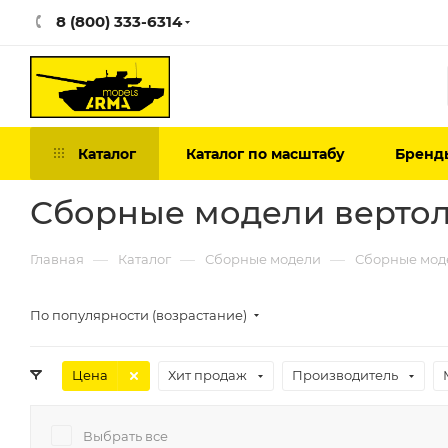
8 (800) 333-6314
Каталог
Каталог по масштабу
Бренд
Сборные модели вертол
—
—
—
Главная
Каталог
Сборные модели
Сборные мод
По популярности (возрастание)
Цена
Хит продаж
Производитель
Выбрать все