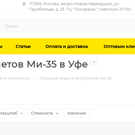
117393, Москва, метро Новые Черемушки, ул.
Гарибальди, д. 23, ТЦ "Панорама", павильон 2П-65.
ы
Статьи
Оплата и доставка
Оптовым кли
етов Ми-35 в Уфе
4
—
ели самолетов
Сборные модели вертолетов Ми-35
Масштаб
Сложность
Наличие