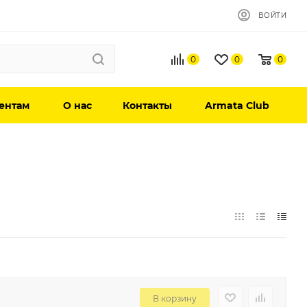
ВОЙТИ
0
0
0
ентам
О нас
Контакты
Armata Club
В корзину