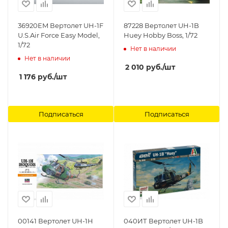
36920EM Вертолет UH-1F
87228 Вертолет UH-1B
U.S.Air Force Easy Model,
Huey Hobby Boss, 1/72
1/72
Нет в наличии
Нет в наличии
2 010
руб.
/шт
1 176
руб.
/шт
Подписаться
Подписаться
00141 Вертолет UH-1H
040ИТ Вертолет UH-1B