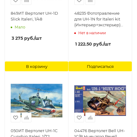
849ИТ Вертолет UH-1D
48235 Фототравление
Slick Italeri, 1/48
для UH-1N for Italeri kit
(Интерьер+экстерьер)
Мало
EDUARD
Нет в наличии
3 275
руб.
/шт
1 222.50
руб.
/шт
В корзину
Подписаться
050ИТ Вертолет UH-1C
04476 Вертолет Bell UH-
Gunship Italeri, 1/72
1C/B Huey Hog Revell