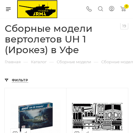
0
Сборные модели
19
вертолетов UH 1
(Ирокез) в Уфе
—
—
—
Главная
Каталог
Сборные модели
Сборные модел
ФИЛЬТР