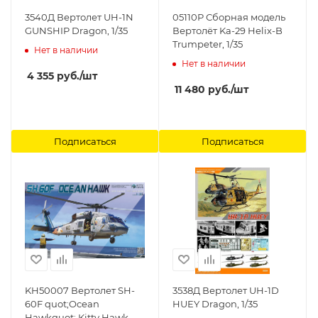
3540Д Вертолет UH-1N
05110P Сборная модель
GUNSHIP Dragon, 1/35
Вертолёт Ka-29 Helix-B
Trumpeter, 1/35
Нет в наличии
Нет в наличии
4 355
руб.
/шт
11 480
руб.
/шт
Подписаться
Подписаться
KH50007 Вертолет SH-
3538Д Вертолет UH-1D
60F quot;Ocean
HUEY Dragon, 1/35
Hawkquot; Kitty Hawk,