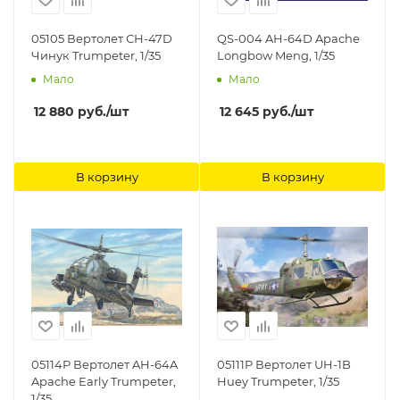
05105 Вертолет СН-47D
QS-004 AH-64D Apache
Чинук Trumpeter, 1/35
Longbow Meng, 1/35
Мало
Мало
12 880
руб.
/шт
12 645
руб.
/шт
В корзину
В корзину
05114P Вертолет AH-64A
05111P Вертолет UH-1B
Apache Early Trumpeter,
Huey Trumpeter, 1/35
1/35