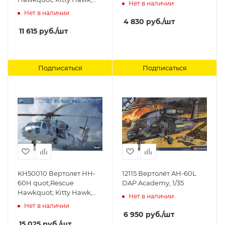
Нет в наличии
1/35
Нет в наличии
4 830
руб.
/шт
11 615
руб.
/шт
Подписаться
Подписаться
KH50010 Вертолет HH-
12115 Вертолёт AH-60L
60H quot;Rescue
DAP Academy, 1/35
Hawkquot; Kitty Hawk,
Нет в наличии
1/35
Нет в наличии
6 950
руб.
/шт
15 025
руб.
/шт