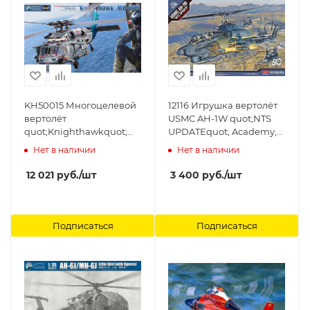
KH50015 Многоцелевой
12116 Игрушка вертолёт
вертолёт
USMC AH-1W quot;NTS
quot;Knighthawkquot;
UPDATEquot; Academy,
MH-60S Kitty Hawk, 1/35
1/35
Нет в наличии
Нет в наличии
12 021
руб.
/шт
3 400
руб.
/шт
Подписаться
Подписаться