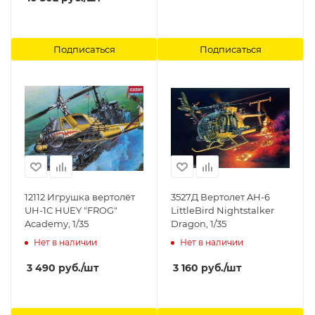
Подписаться
Подписаться
12112 Игрушка вертолёт
3527Д Вертолет AH-6
UH-1C HUEY "FROG"
LittleBird Nightstalker
Academy, 1/35
Dragon, 1/35
Нет в наличии
Нет в наличии
3 490
руб.
/шт
3 160
руб.
/шт