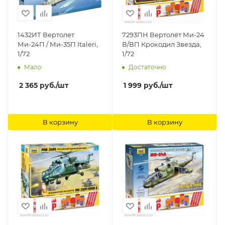
1432ИТ Вертолет
7293ПН Вертолёт Ми-24
Ми-24П / Ми-35П Italeri,
В/ВП Крокодил Звезда,
1/72
1/72
Мало
Достаточно
2 365
руб.
/шт
1 999
руб.
/шт
В корзину
В корзину