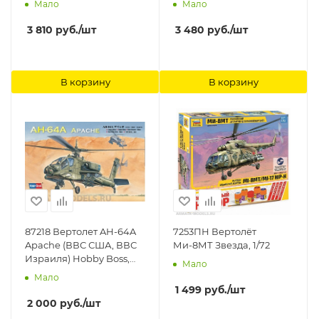
Мало
Мало
3 810
руб.
/шт
3 480
руб.
/шт
В корзину
В корзину
87218 Вертолет AH-64A
7253ПН Вертолёт
Apache (ВВС США, ВВС
Ми-8МТ Звезда, 1/72
Израиля) Hobby Boss,
Мало
1/72
Мало
1 499
руб.
/шт
2 000
руб.
/шт