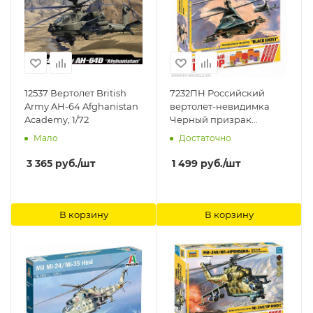
12537 Вертолет British
7232ПН Российский
Army AH-64 Afghanistan
вертолет-невидимка
Academy, 1/72
Черный призрак
Звезда, 1/72
Мало
Достаточно
3 365
руб.
/шт
1 499
руб.
/шт
В корзину
В корзину