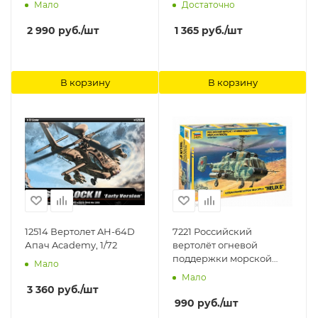
Мало
Достаточно
2 990
руб.
/шт
1 365
руб.
/шт
В корзину
В корзину
12514 Вертолет AH-64D
7221 Российский
Апач Academy, 1/72
вертолёт огневой
поддержки морской
Мало
пехоты Звезда, 1/72
Мало
3 360
руб.
/шт
990
руб.
/шт