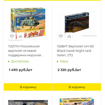
7221ПН Российский
1328ИТ Вертолет UH-60
вертолёт огневой
Black hawk Night raid
поддержки морской
Italeri, 1/72
пехоты Звезда, 1/72
Достаточно
Мало
1 490
руб.
/шт
2 320
руб.
/шт
В корзину
В корзину